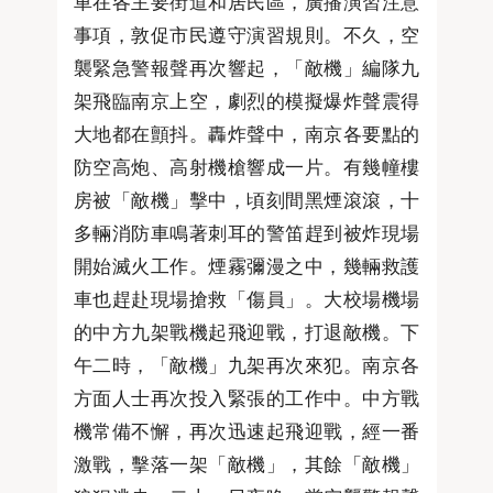
車在各主要街道和居民區，廣播演習注意
事項，敦促市民遵守演習規則。不久，空
襲緊急警報聲再次響起，「敵機」編隊九
架飛臨南京上空，劇烈的模擬爆炸聲震得
大地都在顫抖。轟炸聲中，南京各要點的
防空高炮、高射機槍響成一片。有幾幢樓
房被「敵機」擊中，頃刻間黑煙滾滾，十
多輛消防車鳴著刺耳的警笛趕到被炸現場
開始滅火工作。煙霧彌漫之中，幾輛救護
車也趕赴現場搶救「傷員」。大校場機場
的中方九架戰機起飛迎戰，打退敵機。下
午二時，「敵機」九架再次來犯。南京各
方面人士再次投入緊張的工作中。中方戰
機常備不懈，再次迅速起飛迎戰，經一番
激戰，擊落一架「敵機」，其餘「敵機」