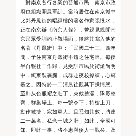
對南京各行各業的普通市民，南京市政
府也組織開展軍訓。當時居住在南京城中
比鄰丹鳳街的唱經樓的著名作家張恨水，
正在南京辦《南京人報》，曾親見親聞南
京民眾受訓的壯觀場面，後將其寫入他的
名著《丹鳳街》中：「民國二十三、四年
間，予住南京丹鳳街不遠之住宅區。每夜
半自報社工作歸，見受訓市民於街燈尚明
中，輒束裝裹腿，成群赴夜校操練，心竊
慕之。因特於一二清晨往觀其下操情態。
至則灰色服帽之壯丁，束戴整潔，隊形整
齊，群集場上。每一號令下，持槍上刀，
動作敏捷，宛如軍人。且悉知其數，將達
二十萬名。私念一城之壯丁如此，全國可
知。即此一事，將不患與倭人一戰矣。及