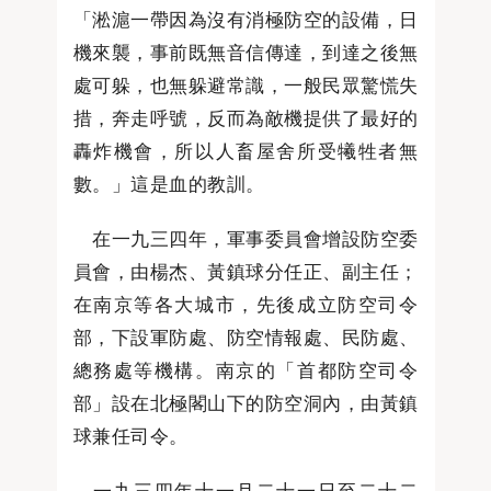
「淞滬一帶因為沒有消極防空的設備，日
機來襲，事前既無音信傳達，到達之後無
處可躲，也無躲避常識，一般民眾驚慌失
措，奔走呼號，反而為敵機提供了最好的
轟炸機會，所以人畜屋舍所受犧牲者無
數。」這是血的教訓。
在一九三四年，軍事委員會增設防空委
員會，由楊杰、黃鎮球分任正、副主任；
在南京等各大城市，先後成立防空司令
部，下設軍防處、防空情報處、民防處、
總務處等機構。南京的「首都防空司令
部」設在北極閣山下的防空洞內，由黃鎮
球兼任司令。
一九三四年十一月二十一日至二十二