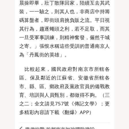
晨操即畢，壯丁散隊回家，陸續互去其武
裝，一一驗之，則其人也，非商店中持籌
碼算盤者，即街頭肩挑負販之流。平日視
其行為，趨逐蠅頭之利，若不足取，而其
一旦受軍事訓練，則精神奮發，儼然干城
之寄。」張恨水稱這些受訓的普通南京人
為「丹鳳街的英雄」。
比較起來，國民政府對南京市所轄各
區、保及鄰近的江蘇省、安徽省所轄各
市、縣、區、鄉政府及黨政官員的備戰教
育、培訓與人員甄別，都做得不夠。（三
之二；全文請見757號《傳記文學》；更
多精彩內容請下載《翻爆》APP）