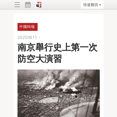
快速翻頁
ggle
vigation
中國時報
20250611
・
南京舉行史上第一次
防空大演習