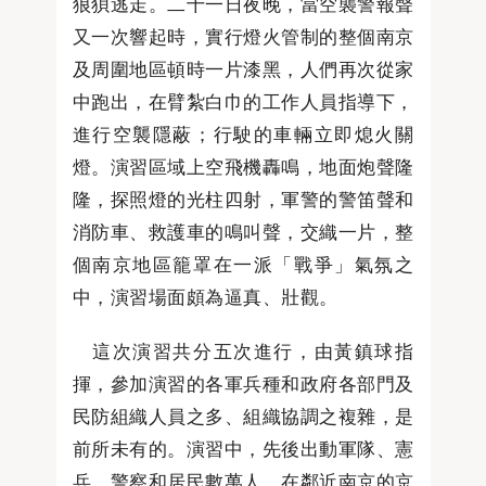
狼狽逃走。二十一日夜晚，當空襲警報聲
又一次響起時，實行燈火管制的整個南京
及周圍地區頓時一片漆黑，人們再次從家
中跑出，在臂紮白巾的工作人員指導下，
進行空襲隱蔽；行駛的車輛立即熄火關
燈。演習區域上空飛機轟鳴，地面炮聲隆
隆，探照燈的光柱四射，軍警的警笛聲和
消防車、救護車的鳴叫聲，交織一片，整
個南京地區籠罩在一派「戰爭」氣氛之
中，演習場面頗為逼真、壯觀。
這次演習共分五次進行，由黃鎮球指
揮，參加演習的各軍兵種和政府各部門及
民防組織人員之多、組織協調之複雜，是
前所未有的。演習中，先後出動軍隊、憲
兵、警察和居民數萬人，在鄰近南京的京