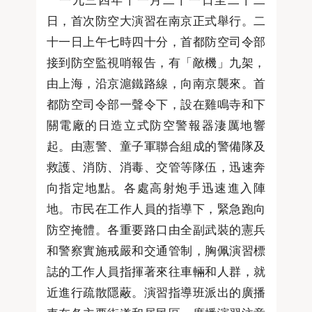
日，首次防空大演習在南京正式舉行。二
十一日上午七時四十分，首都防空司令部
接到防空監視哨報告，有「敵機」九架，
由上海，沿京滬鐵路線，向南京襲來。首
都防空司令部一聲令下，設在雞鳴寺和下
關電廠的日造立式防空警報器淒厲地響
起。由憲警、童子軍聯合組成的警備隊及
救護、消防、消毒、交管等隊伍，迅速奔
向指定地點。各處高射炮手迅速進入陣
地。市民在工作人員的指導下，緊急跑向
防空掩體。各重要路口由全副武裝的憲兵
和警察實施戒嚴和交通管制，胸佩演習標
誌的工作人員指揮著來往車輛和人群，就
近進行疏散隱蔽。演習指導班派出的廣播