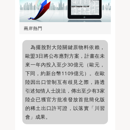
兩岸熱門
為擺脫對大陸關鍵原物料依賴，
歐盟3日將公布應對方案，計畫在未
來一年內投入至少30億元（歐元，
下同，約新台幣1109億元）。在歐
陸因出口管制互有歧見之際，路透
引述知情人士說法，傳出至少有3家
陸企已獲官方批准發放首批簡化版
的稀土出口許可證，以落實「川習
會」成果。