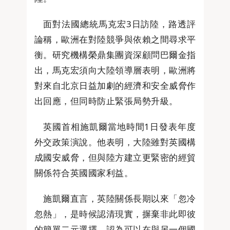
面對法國總統馬克宏3日訪陸，路透評
論稱，歐洲在對陸競爭與依賴之間尋求平
衡。研究機構榮鼎集團資深顧問巴爾金指
出，馬克宏須向大陸領導層表明，歐洲將
對來自北京日益加劇的經濟和安全威脅作
出回應，但同時防止緊張局勢升級。
英國首相施凱爾當地時間1日發表年度
外交政策演說。他表明，大陸雖對英國構
成國安威脅，但與陸方建立更緊密的經貿
關係符合英國國家利益。
施凱爾直言，英陸關係長期以來「忽冷
忽熱」，是時候認清現實，摒棄非此即彼
的簡單二元選擇，認為可以在與另一個國