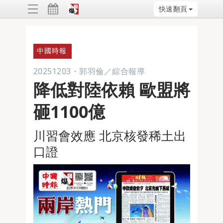
快速翻頁
ggle
vigation
中國時報
20251203
・
郭羽倫／綜合報導
降低對陸依賴 歐盟將
砸1100億
川習會效應 北京核發稀土出
口證