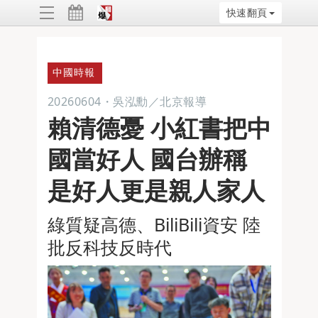
快速翻頁
ggle
vigation
中國時報
20260604
・
吳泓勳／北京報導
賴清德憂 小紅書把中
國當好人 國台辦稱
是好人更是親人家人
綠質疑高德、BiliBili資安 陸
批反科技反時代