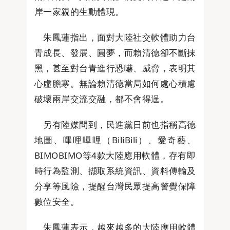
岸一家親的生動體現。
朱鳳蓮指出，面對大陸社交軟體助力台
青成長、發展、圓夢，而賴清德卻不斷抹
黑，甚至對台青進行恐嚇、威脅，表明其
心虛膽寒。無論賴清德當局如何處心積慮
破壞兩岸交流交融，都不會得逞。
另有陸媒問到，民進黨日前也指稱高德
地圖、嗶哩嗶哩（BiliBili）、愛奇藝、
BIMOBIMO等4款大陸應用軟體，存有即
時行為監測、擷取系統資訊、資料傳輸及
分享等風險，提醒台灣民眾提高警覺保障
數位安全。
朱鳳蓮表示，越來越多的大陸應用軟體