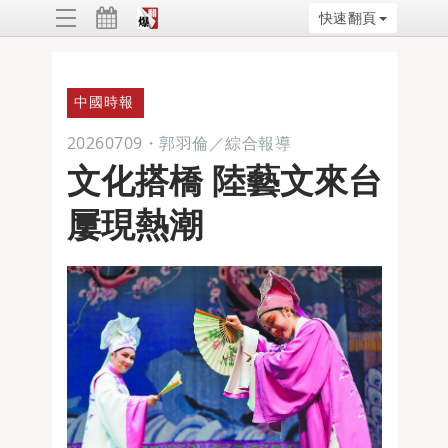
快速翻頁
ggle
vigation
中國時報
20260709
・
郭羽倫／綜合報導
文化搭橋 陸藝文來台
屢現熱潮