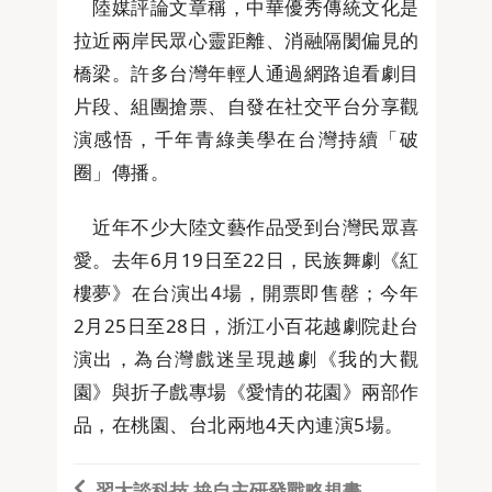
陸媒評論文章稱，中華優秀傳統文化是
拉近兩岸民眾心靈距離、消融隔閡偏見的
橋梁。許多台灣年輕人通過網路追看劇目
片段、組團搶票、自發在社交平台分享觀
演感悟，千年青綠美學在台灣持續「破
圈」傳播。
近年不少大陸文藝作品受到台灣民眾喜
愛。去年6月19日至22日，民族舞劇《紅
樓夢》在台演出4場，開票即售罄；今年
2月25日至28日，浙江小百花越劇院赴台
演出，為台灣戲迷呈現越劇《我的大觀
園》與折子戲專場《愛情的花園》兩部作
品，在桃園、台北兩地4天內連演5場。
習大談科技 拚自主研發戰略規畫