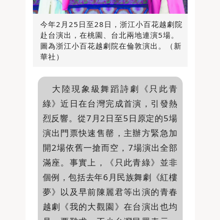
今年2月25日至28日，浙江小百花越劇院
赴台演出，在桃園、台北兩地連演5場。
圖為浙江小百花越劇院在倫敦演出。（新
華社）
大陸現象級舞蹈詩劇《只此青
綠》近日在台灣完成首演，引發熱
烈反響。從7月2日至5日原定的5場
演出門票快速售罄，主辦方緊急加
開2場依舊一搶而空，7場演出全部
滿座。事實上，《只此青綠》並非
個例，包括去年6月民族舞劇《紅樓
夢》以及早前陳麗君等出演的青春
越劇《我的大觀園》在台演出也均