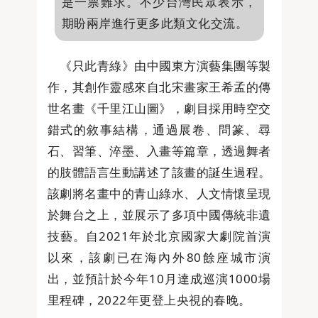
是一票難求。不少台灣民眾表示，
期盼兩岸進行更多此類文化交流。
《只此青綠》由中國東方演藝集團等製
作，其創作靈感來自北宋畫家王希孟的傳
世名畫《千里江山圖》，劇目採用時空交
錯式的敘事結構，通過展卷、問篆、尋
石、習筆、淬墨、入畫等篇章，透過舞者
的肢體語言生動講述了該畫的誕生過程。
該劇將名畫中的青山綠水、人文情懷呈現
於舞台之上，並展示了多項中國傳統非遺
技藝。自2021年於北京國家大劇院首演
以來，該劇已在海內外80餘座城市演
出，並預計於今年10月達成巡演1000場
里程碑，2022年更登上央視的春晚。