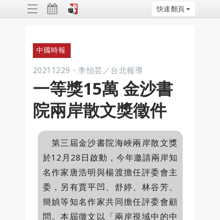
快速翻頁
ggle
vigation
中國時報
20211229
・
李怡芸／台北報導
一等獎15萬 金沙書
院兩岸散文獎徵件
第三屆金沙書院海峽兩岸散文獎
於12月28日啟動，今年邀請兩岸知
名作家唐浩明與楊渡擔任評委會主
委，另有賈平凹、舒婷、林谷芳、
簡媜等知名作家共同擔任評委會顧
問。本屆徵文以「兩岸視域中的中