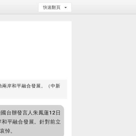
快速翻頁
動兩岸和平融合發展。（中新
國台辦發言人朱鳳蓮12日
岸和平融合發展。針對前立
哀悼。