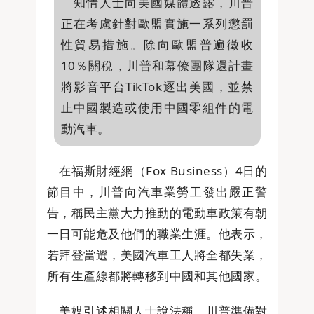
知情人士向美國媒體透露，川普
正在考慮針對歐盟實施一系列懲罰
性貿易措施。除向歐盟普遍徵收
10％關稅，川普和幕僚團隊還計畫
將影音平台TikTok逐出美國，並禁
止中國製造或使用中國零組件的電
動汽車。
在福斯財經網（Fox Business）4日的
節目中，川普向汽車業勞工發出嚴正警
告，稱民主黨大力推動的電動車政策有朝
一日可能危及他們的職業生涯。他表示，
若拜登當選，美國汽車工人將全都失業，
所有生產線都將轉移到中國和其他國家。
美媒引述相關人士說法稱，川普準備對