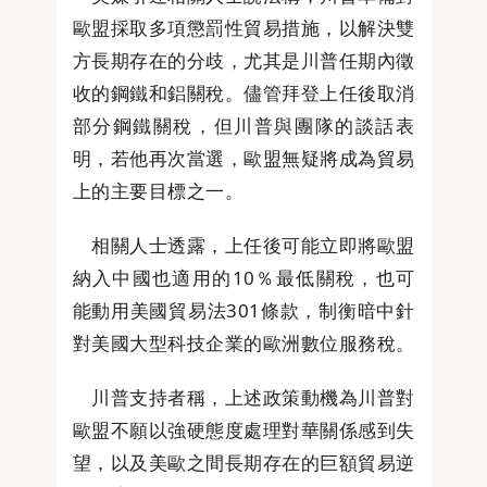
歐盟採取多項懲罰性貿易措施，以解決雙
方長期存在的分歧，尤其是川普任期內徵
收的鋼鐵和鋁關稅。儘管拜登上任後取消
部分鋼鐵關稅，但川普與團隊的談話表
明，若他再次當選，歐盟無疑將成為貿易
上的主要目標之一。
相關人士透露，上任後可能立即將歐盟
納入中國也適用的10％最低關稅，也可
能動用美國貿易法301條款，制衡暗中針
對美國大型科技企業的歐洲數位服務稅。
川普支持者稱，上述政策動機為川普對
歐盟不願以強硬態度處理對華關係感到失
望，以及美歐之間長期存在的巨額貿易逆