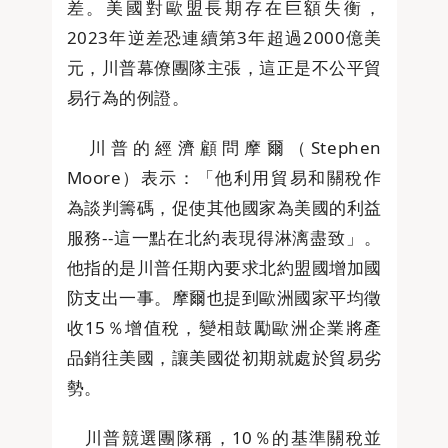
差。美國對歐盟長期存在巨額失衡，
2023年逆差恐連續第3年超過2000億美
元，川普幕僚團隊主張，這正是不公平貿
易行為的例證。
川普的經濟顧問摩爾（Stephen
Moore）表示：「他利用貿易和關稅作
為談判籌碼，促使其他國家為美國的利益
服務--這一點在北約表現得淋漓盡致」。
他指的是川普任期內要求北約盟國增加國
防支出一事。摩爾也提到歐洲國家平均徵
收15％增值稅，變相鼓勵歐洲企業將產
品銷往美國，讓美國從初期就處於貿易劣
勢。
川普競選團隊稱，10％的基準關稅並