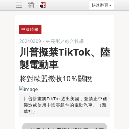
快速翻頁
ggle
vigation
中國時報
20240209
・
林宛彤／綜合報導
川普擬禁TikTok、陸
製電動車
將對歐盟徵收10％關稅
川普計畫將TikTok逐出美國，並禁止中國
製造或使用中國零組件的電動汽車。（新
華社）