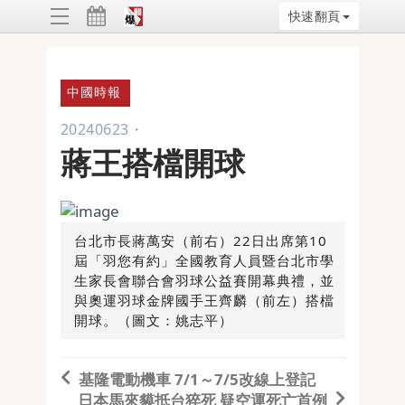
快速翻頁
ggle
vigation
中國時報
20240623
・
蔣王搭檔開球
台北市長蔣萬安（前右）22日出席第10
屆「羽您有約」全國教育人員暨台北市學
生家長會聯合會羽球公益賽開幕典禮，並
與奧運羽球金牌國手王齊麟（前左）搭檔
開球。（圖文：姚志平）
基隆電動機車 7/1～7/5改線上登記
日本馬來貘抵台猝死 疑空運死亡首例