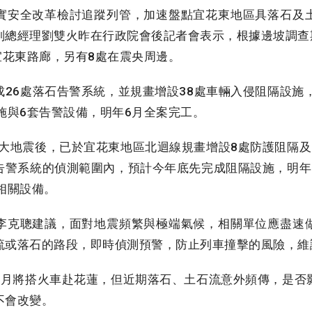
安全改革檢討追蹤列管，加速盤點宜花東地區具落石及
副總經理劉雙火昨在行政院會後記者會表示，根據邊坡調查期
宜花東路廊，另有8處在震央周邊。
26處落石告警系統，並規畫增設38處車輛入侵阻隔設施，
施與6套告警設備，明年6月全案完工。
蓮大地震後，已於宜花東地區北迴線規畫增設8處防護阻隔及
告警系統的偵測範圍內，預計今年底先完成阻隔設施，明年
相關設備。
克聰建議，面對地震頻繁與極端氣候，相關單位應盡速
流或落石的路段，即時偵測預警，防止列車撞擊的風險，維
月將搭火車赴花蓮，但近期落石、土石流意外頻傳，是否
不會改變。