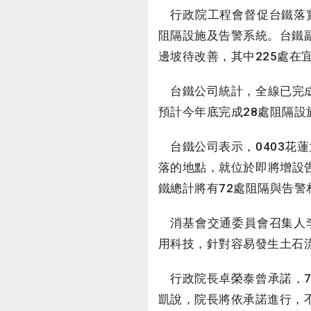
行政院工程會督促台鐵落實
阻隔設施及告警系統。台鐵
邊坡待改善，其中225處在
台鐵公司統計，全線已完成
預計今年底完成28處阻隔設
台鐵公司表示，0403花
落的地點，就位於即將增設
鐵總計將有72處阻隔與告警
消基會交通委員會召集人李
用科技，針對容易發生土石
行政院長卓榮泰曾承諾，7
凱說，院長將依承諾進行，