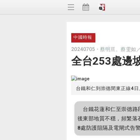
中國時報
20240705
・
蔡明亘、蔡雯如
全台253處邊
台鐵和仁到崇德間東正線4
台鐵花蓮和仁至崇德路段
後東部地質不穩，頻繁落
8處防護阻隔及電閘式告