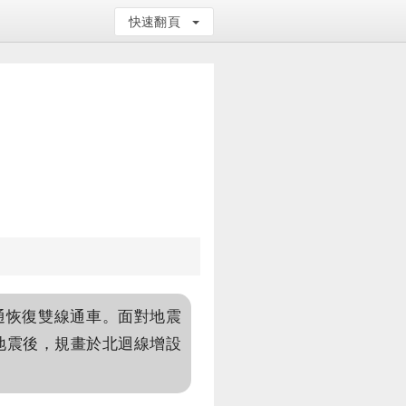
快速翻頁
通恢復雙線通車。面對地震
地震後，規畫於北迴線增設