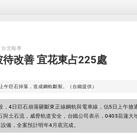
／台北報導
坡待改善 宜花東占225處
日上午巨石掉落，造成鋼軌斷裂。（台鐵提供）
，4日巨石崩落砸斷東正線鋼軌與電車線，估5日上午搶
石與土石流，威脅軌道安全，台鐵公司表示，0403花蓮大
警設備，全案預計明年4月底完成。