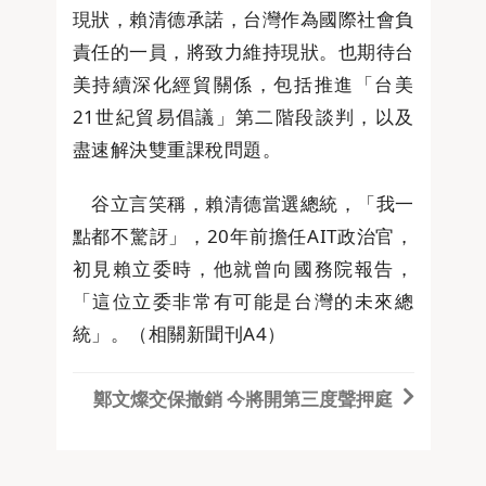
現狀，賴清德承諾，台灣作為國際社會負
責任的一員，將致力維持現狀。也期待台
美持續深化經貿關係，包括推進「台美
21世紀貿易倡議」第二階段談判，以及
盡速解決雙重課稅問題。
谷立言笑稱，賴清德當選總統，「我一
點都不驚訝」，20年前擔任AIT政治官，
初見賴立委時，他就曾向國務院報告，
「這位立委非常有可能是台灣的未來總
統」。（相關新聞刊A4）
鄭文燦交保撤銷 今將開第三度聲押庭