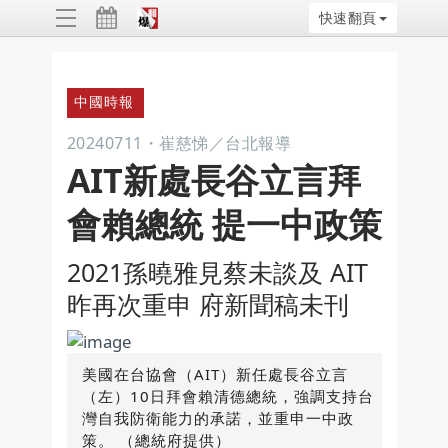
快速翻頁
ggle
vigation
中國時報
20240711
・
崔慈悌／台北報導
AIT新處長谷立言拜
會賴總統 提一中政策
2021孫曉雅見蔡未談及 AIT
昨再次重申 府新聞稿未刊
美國在台協會（AIT）新任處長谷立言
（左）10日拜會賴清德總統，強調支持台
灣自我防衛能力的承諾，並重申一中政
策。 （總統府提供）