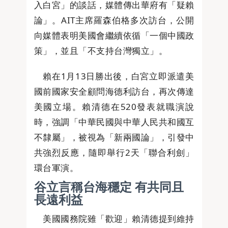
入白宮」的談話，媒體傳出華府有「疑賴
論」。AIT主席羅森伯格多次訪台，公開
向媒體表明美國會繼續依循「一個中國政
策」，並且「不支持台灣獨立」。
賴在1月13日勝出後，白宮立即派遣美
國前國家安全顧問海德利訪台，再次傳達
美國立場。賴清德在520發表就職演說
時，強調「中華民國與中華人民共和國互
不隸屬」，被視為「新兩國論」，引發中
共強烈反應，隨即舉行2天「聯合利劍」
環台軍演。
谷立言稱台海穩定 有共同且
長遠利益
美國國務院雖「歡迎」賴清德提到維持