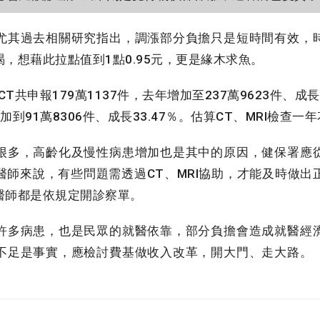
其過去相關研究指出，調漲部分負擔只是短時間有效，
，想藉此拉點值到1點0.95元，更是緣木求魚。
共申報179萬1137件，去年增加至237萬9623件、成長32.
加到91萬8306件、成長33.47％。估算CT、MRI檢查一
多，高齡化及慢性病患增加也是其中的原因，健保署應
醫師來說，有些問題需透過CT、MRI協助，才能及時做出
醫師都是依規定開診察單。
多病患，也是民眾的就醫依靠，部分負擔會造成就醫經
不足是事實，應檢討費基做收入改革，開大門、走大路。