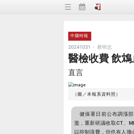
中國時報
20241031
・
蔡明忠
醫檢收費 飲鴆
直言
（圖／本報系資料照）
健保署日前公布調漲部分
濫，重新研議收取CT、
以抑制浪費，但也有人擔