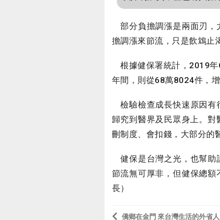
部分負擔調漲是兩面刃，尤
擔調漲來節流，只是飲鴆止渴
根據健保署統計，2019年CT
年間，則從68萬8024件，增
檢驗檢查成長快速原因有很
歸究到醫界及民眾身上。對
刪制度、會扣錢，大部分的
健保是台灣之光，也幫助許
節流無可厚非，但健保總額
長）
僑鄉在金門 來台灣生活的外省人