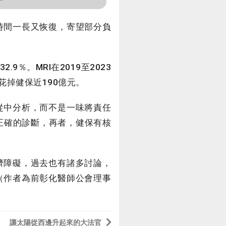
時間一長又恢復，寄望部分負
9％。MRI在2019至2023
年花掉健保近190億元。
從中分析，而不是一味將責任
正確的診斷，再者，健保有核
濟障礙，過去也有諸多討論，
（作者為前彰化醫師公會理事
讓太陽從西邊升起來的大法官