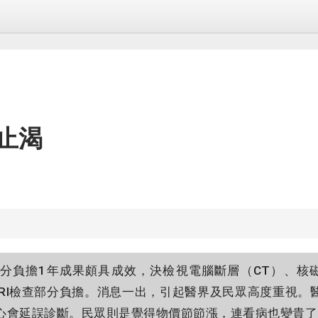
止渴
負擔1年成果頗具成效，決檢視電腦斷層（CT）、核磁
MRI檢查部分負擔。消息一出，引起醫界及民眾高度重視。
心會延誤診斷。民眾則是覺得物價節節漲，連看病也變貴了