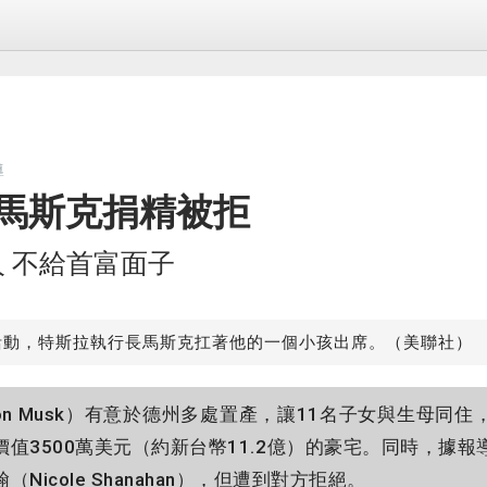
導
 馬斯克捐精被拒
 不給首富面子
活動，特斯拉執行長馬斯克扛著他的一個小孩出席。（美聯社）
on Musk）有意於德州多處置產，讓11名子女與生母同
值3500萬美元（約新台幣11.2億）的豪宅。同時，據
icole Shanahan），但遭到對方拒絕。