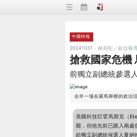
中國時報
20241031
・
林宛彤／綜合報
搶救國家危機
前獨立副總統參選人
去年一場在羅馬舉辦的政治
美國科技巨擘馬斯克（El
罷，但他先前已購入兩處價
給獨立副總統候選人夏納翰（N