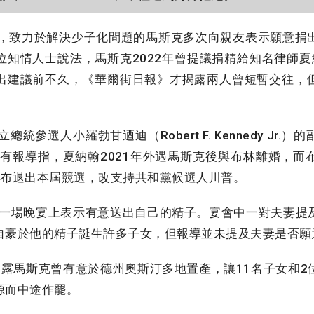
，致力於解決少子化問題的馬斯克多次向親友表示願意捐
情人士說法，馬斯克2022年曾提議捐精給知名律師夏納翰（Ni
出建議前不久，《華爾街日報》才揭露兩人曾短暫交往，
參選人小羅勃甘迺迪（Robert F. Kennedy Jr
的前妻。有報導指，夏納翰2021年外遇馬斯克後與布林離婚
宣布退出本屆競選，改支持共和黨候選人川普。
在一場晚宴上表示有意送出自己的精子。宴會中一對夫妻提
自豪於他的精子誕生許多子女，但報導並未提及夫妻是否願
露馬斯克曾有意於德州奧斯汀多地置產，讓11名子女和2
源而中途作罷。