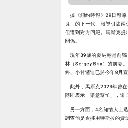
據《紐約時報》29日報導
良」的下一代。報導引述兩位知
但遭到對方回絕。馬斯克提
關係。
現年39歲的夏納翰是前獨立總統
林（Sergey Brin）
終。小甘迺迪已於今年8月
此外，馬斯克2023年曾
隨即表示「樂意幫忙」，還
另一方面，4名知情人士透
調查他是否挪用特斯拉的資