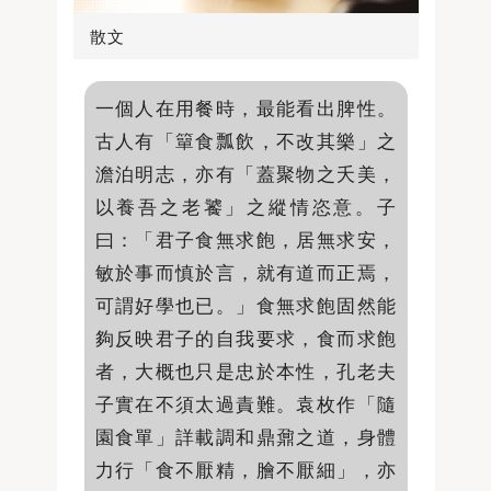
散文
一個人在用餐時，最能看出脾性。
古人有「簞食瓢飲，不改其樂」之
澹泊明志，亦有「蓋聚物之夭美，
以養吾之老饕」之縱情恣意。子
曰：「君子食無求飽，居無求安，
敏於事而慎於言，就有道而正焉，
可謂好學也已。」食無求飽固然能
夠反映君子的自我要求，食而求飽
者，大概也只是忠於本性，孔老夫
子實在不須太過責難。袁枚作「隨
園食單」詳載調和鼎鼐之道，身體
力行「食不厭精，膾不厭細」，亦