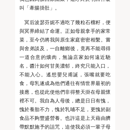
叫「牽腸掛肚」。
冥后波瑟芬妮不過吃了幾粒石榴籽，便
與冥界締結了命運。正如母親拿手的家常
菜，至今仍將我與原生家庭密密相繫。嘗
與舍弟談及，一自離鄉後，竟再不能尋得
一道合意的爌肉，無論店家如何遠近馳
名，醬汁如何甘美濃郁，終究只能入口，
不能入心。遙想嬰兒甫誕，張嘴就要吃
食，母乳遂成為他們通往有情世界最初的
接應，也從此使他們非得整天掛在母親懷
裡不可。我自為人母後，總是日日有愧，
愧於養胎不力，愧於乳哺不足，更愧於副
食品不夠豐盛營養。也許這是上天藉由臍
帶默默施予的詛咒，迫使我必須一輩子母