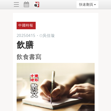
快速翻頁
ggle
vigation
中國時報
20250415
・
⊙吳佳璇
飲膳
飲食書寫