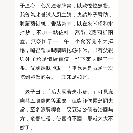
子連心，心又連著脾胃，以致惶惶無措。
我曾為此嘗試入廚主饋，央請外子臂助，
將蘿蔔刨絲，香菇為末，以在來米粉和水
拌炒，不加一點佐料，蒸製成蘿蔔糕兩
盒。無奈忙了一上午，小食客竟不太捧
場，嘴裡還喁喁噥噥抱怨不休。只有父親
與外子給足情緒價值，坐下來大啖了一
番。父親感慨地說：「畢竟這是我頭一次
吃到妳做的菜。」其知足如此。
老子曰：「治大國若烹小鮮。」可見廊
廟與五臟廟同等重要。但廚師偶爾烹調失
當，至多浪費糧食；袞袞諸公倘若治國無
方，危害社稷，使國將不國，那就大大不
妙了。