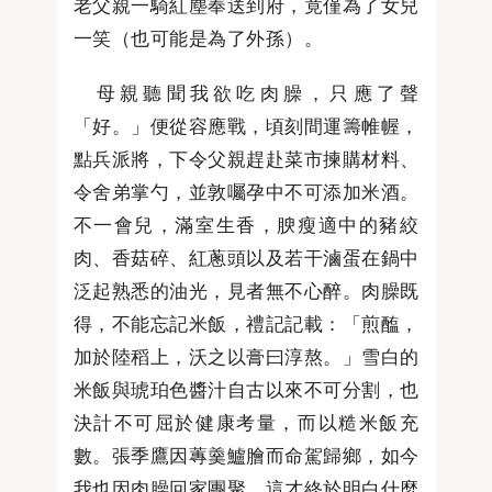
老父親一騎紅塵奉送到府，竟僅為了女兒
一笑（也可能是為了外孫）。
母親聽聞我欲吃肉臊，只應了聲
「好。」便從容應戰，頃刻間運籌帷幄，
點兵派將，下令父親趕赴菜市揀購材料、
令舍弟掌勺，並敦囑孕中不可添加米酒。
不一會兒，滿室生香，腴瘦適中的豬絞
肉、香菇碎、紅蔥頭以及若干滷蛋在鍋中
泛起熟悉的油光，見者無不心醉。肉臊既
得，不能忘記米飯，禮記記載：「煎醢，
加於陸稻上，沃之以膏曰淳熬。」雪白的
米飯與琥珀色醬汁自古以來不可分割，也
決計不可屈於健康考量，而以糙米飯充
數。張季鷹因蓴羹鱸膾而命駕歸鄉，如今
我也因肉臊回家團聚，這才終於明白什麼