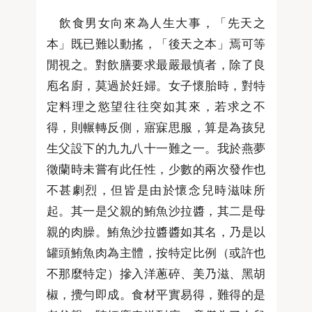
飲食男女向來為人生大事，「先天之
本」既已難以動搖，「後天之本」焉可等
閒視之。對飲膳要求最嚴最慎者，除了良
庖名廚，莫過於妊婦。女子懷胎時，對特
定料理之慾望往往突如其來，若求之不
得，則輾轉反側，寤寐思服，算是為孩兒
生父設下的九九八十一難之一。我於燕夢
徵蘭時未嘗有此任性，少數的兩次發作也
不甚劇烈，但皆是由於懷念兒時滋味所
起。其一是父親的鮪魚沙拉醬，其二是母
親的肉臊。鮪魚沙拉醬醬如其名，乃是以
罐頭鮪魚肉為主體，按特定比例（或許也
不那麼特定）摻入洋蔥碎、美乃滋、黑胡
椒，攪勻即成。食材平實易得，難得的是