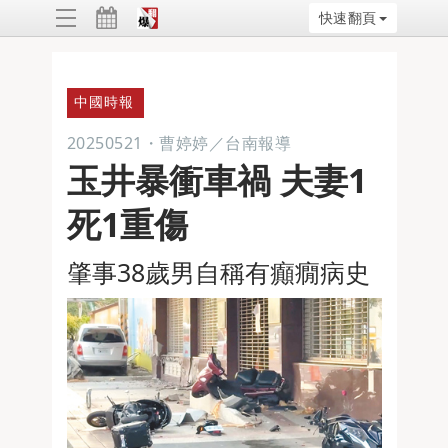
快速翻頁
ggle
vigation
中國時報
20250521
・
曹婷婷／台南報導
玉井暴衝車禍 夫妻1
死1重傷
肇事38歲男自稱有癲癇病史