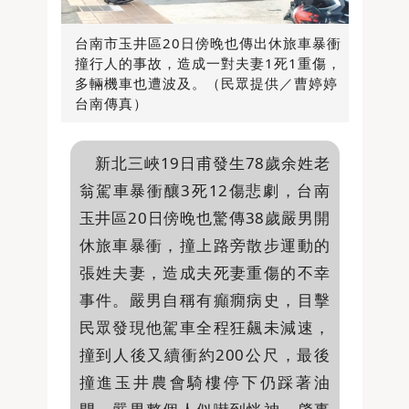
台南市玉井區20日傍晚也傳出休旅車暴衝
撞行人的事故，造成一對夫妻1死1重傷，
多輛機車也遭波及。（民眾提供／曹婷婷
台南傳真）
新北三峽19日甫發生78歲余姓老
翁駕車暴衝釀3死12傷悲劇，台南
玉井區20日傍晚也驚傳38歲嚴男開
休旅車暴衝，撞上路旁散步運動的
張姓夫妻，造成夫死妻重傷的不幸
事件。嚴男自稱有癲癇病史，目擊
民眾發現他駕車全程狂飆未減速，
撞到人後又續衝約200公尺，最後
撞進玉井農會騎樓停下仍踩著油