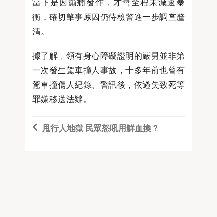
當下是因癲癇發作，才會全程未減速暴
衝，確切肇事原因仍待檢警進一步調查釐
清。
據了解，領有身心障礙證明的嚴男並非第
一次發生駕車撞人事故，十多年前也曾有
駕車撞傷人紀錄。警訊後，依過失致死等
罪嫌移送法辦。
甩行人地獄 民眾怒吼用鮮血換？