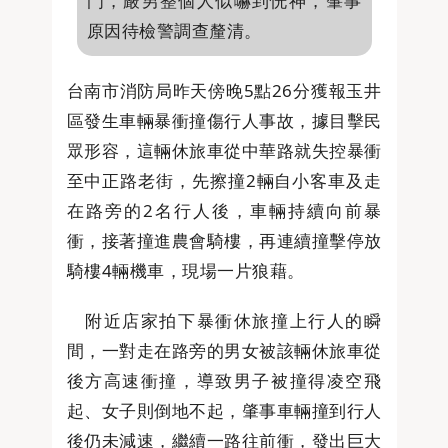
門，嚴男整個人似嚇到恍神，肇事
原因待檢警調查釐清。
台南市消防局昨天傍晚5點26分獲報玉井
區發生車輛暴衝撞傷行人事故，據目擊民
眾形容，這輛休旅車從中華路就失控暴衝
至中正路老街，先擦撞2輛自小客車及走
在路旁的2名行人後，車輛持續向前暴
衝，接著撞進農會騎樓，再連續撞擊停放
騎樓4輛機車，現場一片狼藉。
附近店家拍下暴衝休旅撞上行人的瞬
間，一對走在路旁的男女被該輛休旅車從
後方高速衝撞，導致男子被撞得凌空飛
起、女子則倒地不起，肇事車輛撞到行人
後仍未減速，繼續一路往前衝，發出巨大