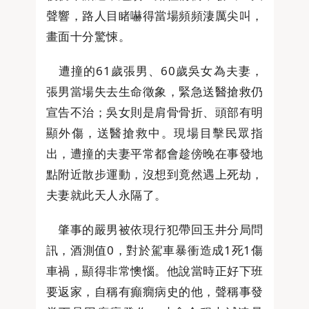
聲響，路人目睹嚇得當場頻頻淒厲尖叫，
畫面十分驚悚。
遭撞的61歲張男、60歲吳女為夫妻，
張男當場失去生命徵象，緊急送醫搶救仍
宣告不治；吳女則是肩骨骨折、頭部有明
顯外傷，送醫搶救中。現場目擊民眾指
出，遭撞的夫妻平常都會趁傍晚在事發地
點附近散步運動，沒想到竟然遇上死劫，
夫妻就此天人永隔了。
肇事的嚴男被依現行犯帶回玉井分局問
訊，酒測值0，對於駕車暴衝造成1死1傷
車禍，顯得非常懊惱。他說當時正好下班
要返家，自稱有癲癇病史的他，聲稱事發