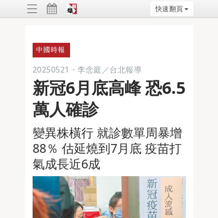
快速翻頁
ggle
vigation
中國時報
20250521
・
李念庭／台北報導
新冠6月底高峰 恐6.5
萬人確診
變異株橫行 就診數單周暴增
88％ 估延燒到7月底 疫苗打
氣成長近6成