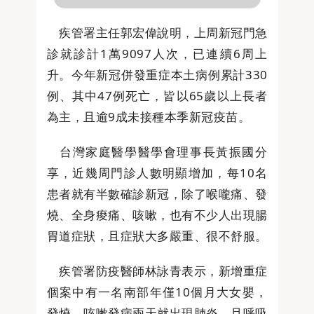
疾管署主任郭宏偉說明，上周新冠門急
診就診計1萬9097人次，已連續6周上
升。今年新冠併發重症本土病例累計330
例、其中47例死亡，皆以65歲以上長者
為主，且逾9成未接種本季新冠疫苗。
台灣家庭醫學醫學會理事長黃振國分
享，近幾周門診人數明顯增加，每10名
患者就有半數確診新冠，除了喉嚨痛、發
燒、全身痠痛、咳嗽，也有不少人出現腸
胃道症狀，且症狀大多嚴重、很不舒服。
疾管署防疫醫師林詠青表示，新增重症
個案中有一名南部年僅10個月大女嬰，
發燒、咳嗽發病兩天就出現肺炎，且呼吸