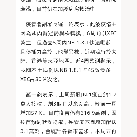
衰竭，目前仍在加護病房救治中。
疾管署副署長羅一鈞表示，此波疫情主
因為國內新冠變異株轉換，6周前以XEC
為主，但過去5周內NB.1.8.1快速崛起，
且傳播力高於其他變異株，近期流行於大
陸、香港等東亞地區。近4周監測顯示，
我國本土病例以NB.1.8.1占45％最多、
XEC占30％次之。
羅一鈞表示，上周新冠JN.1疫苗約1.7
萬人接種，創3個月以來新高，較前一周
增加57％。目前疫苗仍有316.9萬劑，因
疫苗預約狀況踴躍，疾管署本周增加配送
3.1萬劑，會統計各縣市需求，本周五再