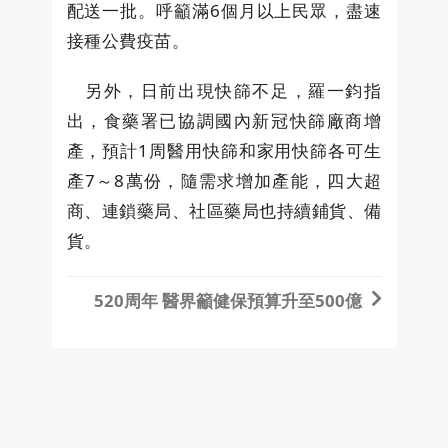
配送一批。呼籲滿6個月以上民眾，盡速
接種公費疫苗。
另外，日前出現快篩不足，羅一鈞指
出，食藥署已協調國內新冠快篩廠商增
產，預計1周醫用快篩和家用快篩各可生
產7～8萬份，隨需求增加產能，四大超
商、連鎖藥局、社區藥局也持續鋪貨、備
貨。
520周年 醫界籲健保預算升至500億