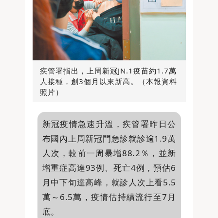
疾管署指出，上周新冠JN.1疫苗約1.7萬
人接種，創3個月以來新高。（本報資料
照片）
新冠疫情急速升溫，疾管署昨日公
布國內上周新冠門急診就診逾1.9萬
人次，較前一周暴增88.2％，並新
增重症高達93例、死亡4例，預估6
月中下旬達高峰，就診人次上看5.5
萬～6.5萬，疫情估持續流行至7月
底。