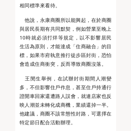
相同標準來看待。
他說，永康商圈所以能興起，在於商圈
與居民長期有共同默契，例如營業至晚上
10時就必須打烊等規定，以不影響居民
生活為原則，才能達成「住商融合」的目
標，如果市府執意推行徒步區封街，恐怕
會造成住商衝突，反而導致商圈沒落。
王閔生舉例，在試辦封街期間人潮變
多，不但影響住戶作息，甚至住戶持通行
證開車回家還遭路人誤會，就連店家也反
映人潮並未轉化成商機，業績還掉一半。
他建議，商圈不該常態性封路，可選擇在
特定節日配合活動辦理。