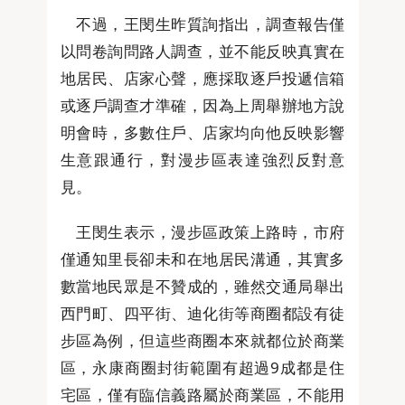
不過，王閔生昨質詢指出，調查報告僅
以問卷詢問路人調查，並不能反映真實在
地居民、店家心聲，應採取逐戶投遞信箱
或逐戶調查才準確，因為上周舉辦地方說
明會時，多數住戶、店家均向他反映影響
生意跟通行，對漫步區表達強烈反對意
見。
王閔生表示，漫步區政策上路時，市府
僅通知里長卻未和在地居民溝通，其實多
數當地民眾是不贊成的，雖然交通局舉出
西門町、四平街、迪化街等商圈都設有徒
步區為例，但這些商圈本來就都位於商業
區，永康商圈封街範圍有超過9成都是住
宅區，僅有臨信義路屬於商業區，不能用