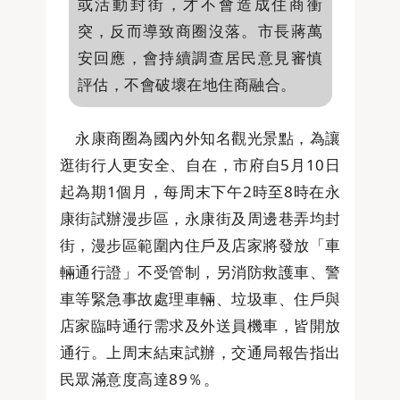
或活動封街，才不會造成住商衝
突，反而導致商圈沒落。市長蔣萬
安回應，會持續調查居民意見審慎
評估，不會破壞在地住商融合。
永康商圈為國內外知名觀光景點，為讓
逛街行人更安全、自在，市府自5月10日
起為期1個月，每周末下午2時至8時在永
康街試辦漫步區，永康街及周邊巷弄均封
街，漫步區範圍內住戶及店家將發放「車
輛通行證」不受管制，另消防救護車、警
車等緊急事故處理車輛、垃圾車、住戶與
店家臨時通行需求及外送員機車，皆開放
通行。上周末結束試辦，交通局報告指出
民眾滿意度高達89％。