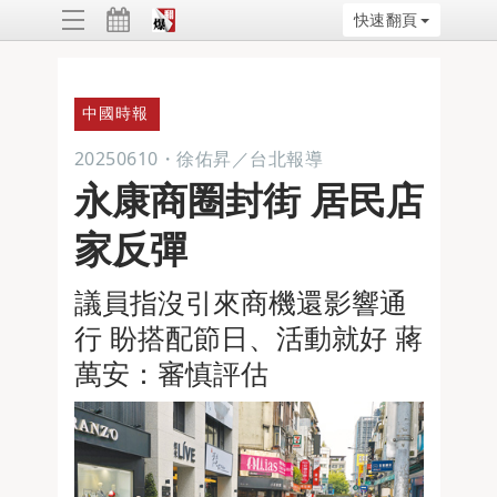
快速翻頁
ggle
vigation
中國時報
20250610
・
徐佑昇／台北報導
永康商圈封街 居民店
家反彈
議員指沒引來商機還影響通
行 盼搭配節日、活動就好 蔣
萬安：審慎評估