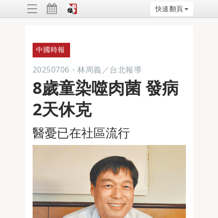
快速翻頁
ggle
vigation
中國時報
20250706
・
林周義／台北報導
8歲童染噬肉菌 發病
2天休克
醫憂已在社區流行