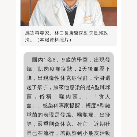
感染科專家、林口長庚醫院副院長邱政
洵。（本報資料照片）
國內1名8、9歲的學童，出現發
燒、肌肉痠痛症狀，2天後血壓下
降，出現毒性休克症候群，全身還
起了疹子，原來他感染的是A型鏈球
菌，俗稱「噬肉菌」、「食人
菌」。感染科專家提醒，輕度A型鏈
球菌的表現是發燒、喉嚨痛、出疹
等，嚴重則會休克、死亡。近期社
區已在流行，若觀察到小朋友活動