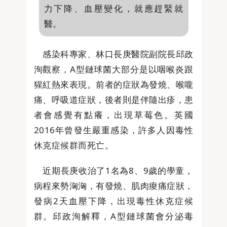
力下降、血壓變化，就應趕緊就
醫。
感染科專家、林口長庚醫院副院長邱政
洵觀察，A型鏈球菌大部分是以咽喉炎跟
猩紅熱來表現。前者的症狀為發燒、喉嚨
痛、呼吸道症狀，後者則是伴隨出疹，患
者會感覺有點癢，出現草莓色。英國
2016年曾發生嚴重感染，許多人因毒性
休克症候群而死亡。
近期長庚收治了1名為8、9歲的學童，
病程來勢洶洶，有發燒、肌肉痠痛症狀，
發病2天血壓下降，出現毒性休克症候
群。邱政洵解釋，A型鏈球菌會分泌毒