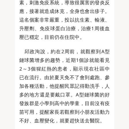
素，刺激免疫系統，導致很厲害的發炎反
應，接著就造成休克，全身也會出疹子。
這名個案非常嚴重，投以抗生素、輸液、
升壓劑、免疫球蛋白治療，治療1周後血
壓已穩定，目前仍在住院中。
邱政洵說，約在2周前，就觀察到A型
鏈球菌增多的趨勢，近期1個診就能看見
2～3個猩紅熱的患者，顯示現在社區中
已在流行。由於夏天免不了會到處跑、參
加各種活動，他提醒民眾記得勤洗手，人
多的地方還是要戴口罩。A型鏈球菌的好
發族群是小學到高中的學童，目前沒有疫
苗可用，提醒家長若觀察到小朋友活動力
不好、血壓變化，就要趕快送去醫院。