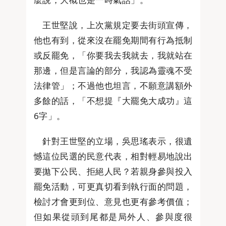
王世堅說，上次黨規定要去街頭宣傳，
他也有到，從來沒在罷免期間有行為抵制
或反罷免，「你要我去我就去，我就站在
那邊，但是言論的部分，我認為靈魂不受
法律管」；不過他也坦言，不願意講額外
多餘的話，「不想提『大罷免大成功』這
6字」。
針對王世堅的立場，吳思瑤表示，很遺
憾這位民選的民意代表，相對輕易地說出
要拋下公民、拒絕人民？若親身參與投入
罷免活動，可更真切看到執行面的問題，
檢討才會更到位、意見也更有參考價值；
但如果從頭到尾都是局外人、參與度很