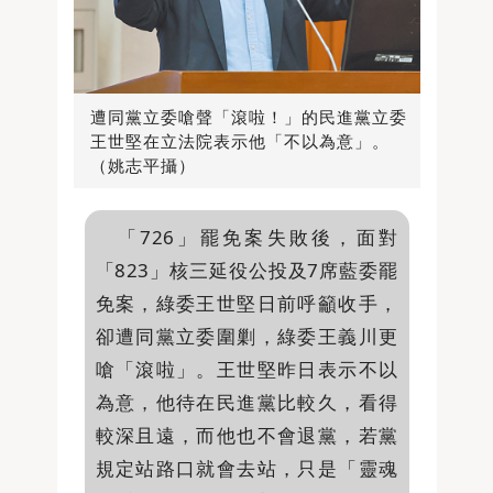
遭同黨立委嗆聲「滾啦！」的民進黨立委
王世堅在立法院表示他「不以為意」。
（姚志平攝）
「726」罷免案失敗後，面對
「823」核三延役公投及7席藍委罷
免案，綠委王世堅日前呼籲收手，
卻遭同黨立委圍剿，綠委王義川更
嗆「滾啦」。王世堅昨日表示不以
為意，他待在民進黨比較久，看得
較深且遠，而他也不會退黨，若黨
規定站路口就會去站，只是「靈魂