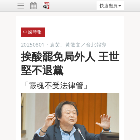
快速翻頁
ggle
vigation
中國時報
20250801
・
袁茵、黃敬文／台北報導
挨酸罷免局外人 王世
堅不退黨
「靈魂不受法律管」