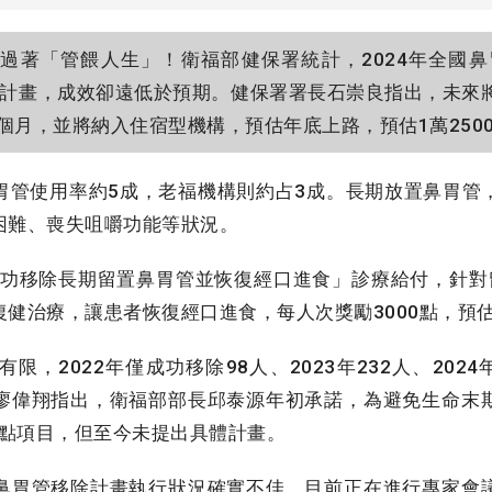
著「管餵人生」！衛福部健保署統計，2024年全國鼻
胃管計畫，成效卻遠低於預期。健保署署長石崇良指出，未來
個月，並將納入住宿型機構，預估年底上路，預估1萬250
管使用率約5成，老福機構則約占3成。長期放置鼻胃管
困難、喪失咀嚼功能等狀況。
成功移除長期留置鼻胃管並恢復經口進食」診療給付，針對
健治療，讓患者恢復經口進食，每人次獎勵3000點，預估
，2022年僅成功移除98人、2023年232人、2024
廖偉翔指出，衛福部部長邱泰源年初承諾，為避免生命末
重點項目，但至今未提出具體計畫。
胃管移除計畫執行狀況確實不佳，目前正在進行專家會