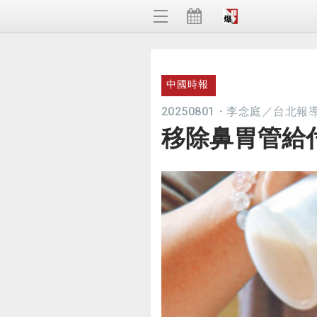
中國時報
20250801
・
李念庭／台北報
移除鼻胃管給