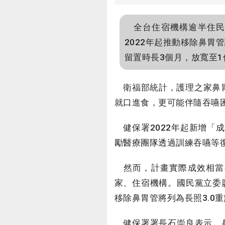
全台住宿機構逾半住民過
2022年起推動移除鼻
留置時長3個月，放寬至1
衛福部統計，護理之家鼻胃
就口進食，更可能伴隨吞嚥
健保署2022年起新增「
勵醫療團隊透過訓練吞嚥等復
然而，計畫實際成效相當有限
家、住宿機構。國民黨立委
移除鼻胃管將列為長照3.0
健保署署長石崇良表示，鼻