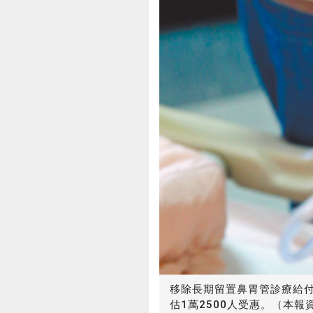
移除長期留置鼻胃管診療給付
估1萬2500人受惠。（本報