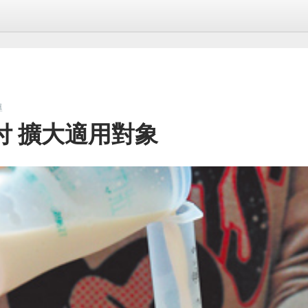
導
付 擴大適用對象