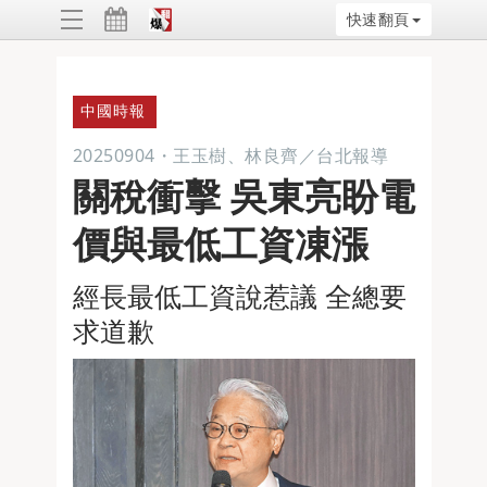
快速翻頁
ggle
vigation
中國時報
20250904
・
王玉樹、林良齊／台北報導
關稅衝擊 吳東亮盼電
價與最低工資凍漲
經長最低工資說惹議 全總要
求道歉