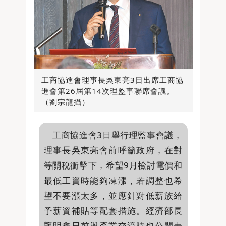
工商協進會理事長吳東亮3日出席工商協
進會第26屆第14次理監事聯席會議。
（劉宗龍攝）
工商協進會3日舉行理監事會議，
理事長吳東亮會前呼籲政府，在對
等關稅衝擊下，希望9月檢討電價和
最低工資時能夠凍漲，若調整也希
望不要漲太多，並應針對低薪族給
予薪資補貼等配套措施。經濟部長
龔明鑫日前與產業交流時也公開表