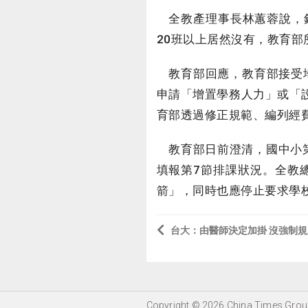
全教產理事長林蕙蓉說，針
20班以上居然沒有，教育
教育部回應，教育部接受地
申請「增置學務人力」或「設
育部透過修正規範、編列經
教育部日前澄清，國中小第
填報第7節排課狀況。全教
箭」，同時也應停止要求學
台大：由醫師決定加掛 沒強制規
Copyright © 2026 China Times Group