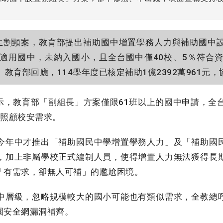
割頸案，教育部提出補助國中增置學務人力與補助國中
適用國中，未納入國小，且全台國中僅40校、5％符合
教育部回應，114學年度已核定補助1億2392萬961元
，教育部「副組長」方案僅限61班以上的國中申請，全台
面照顧校安需求。
年中才推出「補助國民中學增置學務人力」及「補助國
，加上非屬學校正式編制人員，使得增置人力無法獲得長
「有需求，卻無人可補」的尷尬困境。
層級，忽略規模較大的國小可能也有類似需求，全教總
園安全網漏洞補齊。