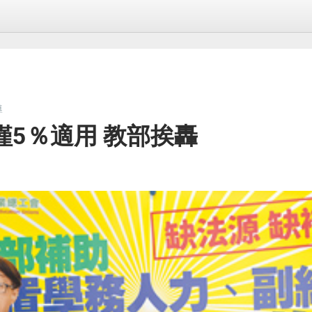
導
5％適用 教部挨轟