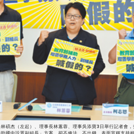
林碩杰（左起）、理事長林蕙蓉、理事吳添寶3日舉行記者會，指
補助國中設置副組長」方案，卻不修法、不出錢，表面宣稱支持