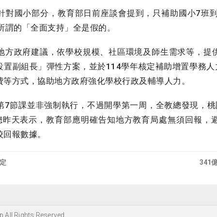
對國小部分，教育部日前座談會提到，只補助國小7班到
部所謂的「全面支持」全是假的。
方政府建議，依學校規模、社區環境及師生需求等，提
置副組長」彈性方案，並於114學年核定補助增置學務人力計
費等方式，協助地方政府強化學校行政及輔導人力。
7節課並非強制執行，不過開學第一周，全教總發現，桃
總昨天表示，教育部應明確告知地方教育局處無須回報，
校回報數據。
定
34
 All Rights Reserved.