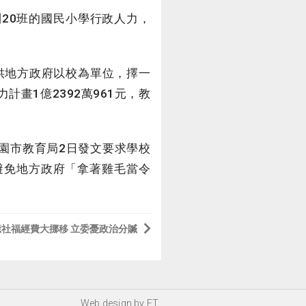
20班的國民小學行政人力，
供地方政府以校為單位，擇一
畫1億2392萬961元，教
園市教育局2日發文要求學校
避免地方政府「拿著雞毛當令
1億社福經費大挪移 立委憂政治分贓
Web design by
FT
.