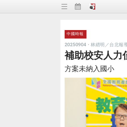
中國時報
20250904
・
林縉明／台北報
補助校安人力僅
方案未納入國小