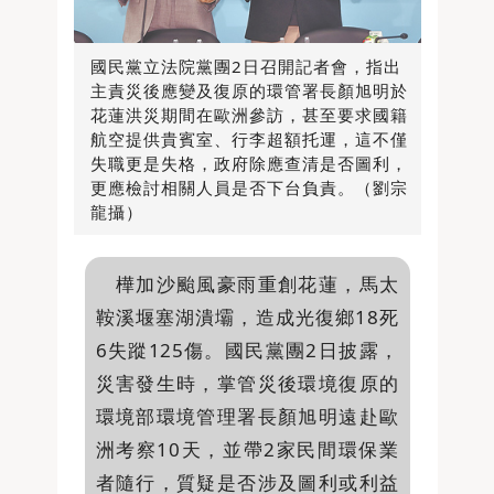
國民黨立法院黨團2日召開記者會，指出
主責災後應變及復原的環管署長顏旭明於
花蓮洪災期間在歐洲參訪，甚至要求國籍
航空提供貴賓室、行李超額托運，這不僅
失職更是失格，政府除應查清是否圖利，
更應檢討相關人員是否下台負責。（劉宗
龍攝）
樺加沙颱風豪雨重創花蓮，馬太
鞍溪堰塞湖潰壩，造成光復鄉18死
6失蹤125傷。國民黨團2日披露，
災害發生時，掌管災後環境復原的
環境部環境管理署長顏旭明遠赴歐
洲考察10天，並帶2家民間環保業
者隨行，質疑是否涉及圖利或利益