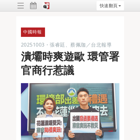
快速翻頁
ggle
vigation
中國時報
20251003
・
張睿廷、蔡佩珈／台北報導
潰壩時爽遊歐 環管署
官商行惹議