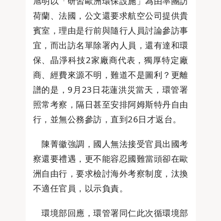
旭明以「研習歐洲環保設施」為由率團訪
荷蘭、法國，公文還要求航空公司提供貴
賓室，理由是行前與隨行人員討論參訪事
宜，而出訪名單除署內人員，還有達和環
保、晶淨科技2家廠商代表，獨厚特定廠
商、經費來源不明，難道不是圖利？更離
譜的是，9月23日花蓮洪災當天，環管署
照常考察，隔日甚至安排阿姆斯特丹自由
行，並無公務參訪，直到26日才返台。
陳菁徽強調，國人無法接受官員出國考
察還要禮遇，更不能容忍國難當頭卻在歐
洲自由行，要求檢討海外考察制度，汰換
不適任官員，以示負責。
環境部回應，環管署同仁此次循環境部