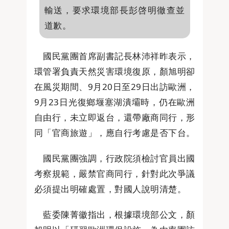
輸送，要求環境部長彭啓明徹查並
道歉。
國民黨團首席副書記長林沛祥昨表示，
環管署負責天然災害環境復原，顏旭明卻
在風災期間、9月20日至29日出訪歐洲，
9月23日光復鄉堰塞湖潰壩時，仍在歐洲
自由行，未立即返台，還帶廠商同行，形
同「官商旅遊」，應自行考慮是否下台。
國民黨團強調，行政院須檢討官員出國
考察規範，嚴禁官商同行，針對此次爭議
必須提出明確處置，對國人說明清楚。
藍委陳菁徽指出，根據環境部公文，顏