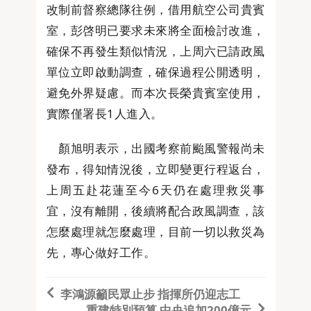
改制前督察總隊往例，借用航空公司貴賓
室，彭啓明已要求未來將全面檢討改進，
確保不再發生類似情況，上周六已請政風
單位立即啟動調查，確保過程公開透明，
避免外界疑慮。而本次長榮貴賓室使用，
實際僅署長1人進入。
顏旭明表示，出國考察前颱風警報尚未
發布，得知情況後，立即變更行程返台，
上周五赴花蓮至今6天仍在處理救災事
宜，沒有離開，後續將配合政風調查，該
怎麼處理就怎麼處理，目前一切以救災為
先，專心做好工作。
李鴻源籲民眾止步 指揮所仍迎志工
重建特別預算 中央追加200億元