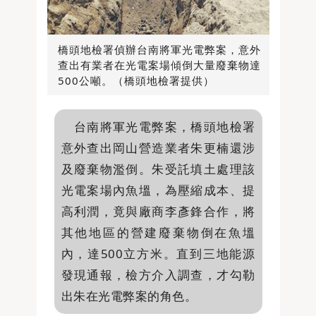
橋頭地檢署偵辦台南將軍光電弊案，意外
查出有業者在光電案場傾倒大量廢棄物達
500公噸。（橋頭地檢署提供）
台南將軍光電弊案，橋頭地檢署
意外查出岡山營造業者朱更楠還涉
及廢棄物濫倒。朱受託填土處理該
光電案場內魚塭，為壓縮成本、提
高利潤，竟與廠商李彥鋒合作，將
其他地區的營建廢棄物倒在魚塭
內，達500立方米。直到三地能源
發現通報，檢方介入調查，才勾勒
出朱在光電弊案的角色。