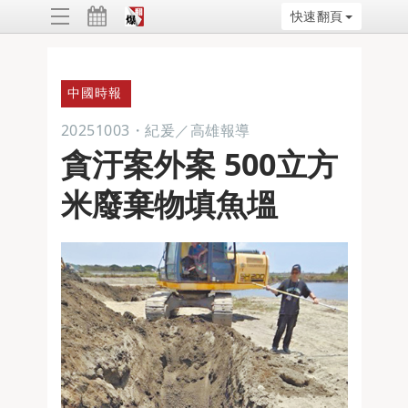
快速翻頁
ggle
vigation
中國時報
20251003
・
紀爰／高雄報導
貪汙案外案 500立方
米廢棄物填魚塭