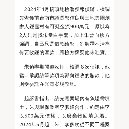
2024年4月橋頭地檢署獲報偵辦，檢調
先查獲前台南市議長郭信良與三地集團創
辦人鍾嘉村有可疑金流900萬元，原以為
2人只是找朱當白手套，加上朱曾向檢方
強調，自己只是借款給郭，卻解釋不清為
何要收鍾的匯款，讓檢方懷疑他未吐實。
朱偵辦期間遭收押，檢調多次偵訊，他
鬆口承認該筆款項為郭向鍾收的賄款，他
則受委託在光電案場整地。
起訴書指出，該光電案場內有魚塭需填
土，朱與環保業者李彥鋒合作，約定由李
以500萬元價格，以廢棄物回填魚塭。
2024年5月起，朱、李多次從不同工程案