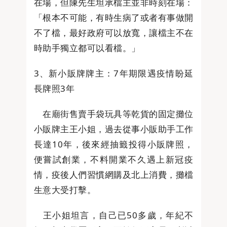
在場，但陳先生坦承檔主並非時刻在場：
「根本不可能，有時生病了或者有事做開
不了檔，最好政府可以放寬，讓檔主不在
時助手獨立都可以看檔。」
3、新小販牌牌主：7年期限遇疫情盼延
長牌照3年
在廟街售賣手袋玩具等乾貨的固定攤位
小販牌主王小姐，過去從事小販助手工作
長達10年，後來經抽籤投得小販牌照，
便嘗試創業，不料開業不久遇上新冠疫
情，疫後人們習慣網購及北上消費，攤檔
生意大受打擊。
王小姐坦言，自己已50多歲，年紀不