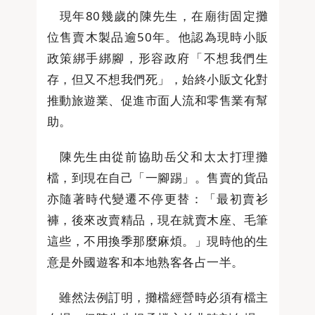
現年80幾歲的陳先生，在廟街固定攤
位售賣木製品逾50年。他認為現時小販
政策綁手綁腳，形容政府「不想我們生
存，但又不想我們死」，始終小販文化對
推動旅遊業、促進市面人流和零售業有幫
助。
陳先生由從前協助岳父和太太打理攤
檔，到現在自己「一腳踢」。售賣的貨品
亦隨著時代變遷不停更替：「最初賣衫
褲，後來改賣精品，現在就賣木座、毛筆
這些，不用換季那麼麻煩。」現時他的生
意是外國遊客和本地熟客各占一半。
雖然法例訂明，攤檔經營時必須有檔主