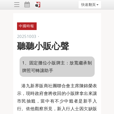
快速翻頁
ggle
vigation
中國時報
20251003
・
聽聽小販心聲
1、固定攤位小販牌主：放寬繼承制
牌照可轉讓助手
港九新界販商社團聯合會主席陳錦榮表
示，現時政府會將收回的小販牌拿出來讓
市民抽籤，當中有不少中籤者是新手入
行。依他觀察所見，新入行人士因欠缺販