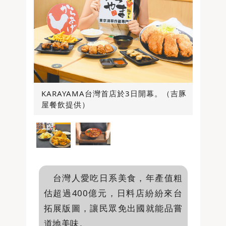
KARAYAMA台灣首店於3日開幕。（吉豚
屋餐飲提供）
台灣人愛吃日系美食，年產值粗
估超過400億元，日料店紛紛來台
拓展版圖，讓民眾免出國就能品嘗
道地美味。