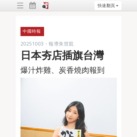
快速翻頁
ggle
vigation
中國時報
20251003
・
報導朱世凱
日本夯店插旗台灣
爆汁炸雞、炭香燒肉報到