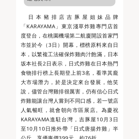
日本豬排店吉豚屋姐妹品牌
「KARAYAMA」東京淺草炸雞專門店首
度登台，在桃園機場第二航廈開設首家門
市並於今（3日）開幕，標榜原料來自日
本，以繁複工法確保炸雞肉汁飽滿，日本
坂本社長2日表示，日式炸雞在日本熱門
食物排行榜上長期登上前3名，看準其龐
大市場潛力，於是決定來台發展，他笑
說，儘管台灣雞排很厲害，仍有信心日式
炸雞能讓台灣人嘗到不同口感，若一號店
人氣暢旺，就會朝向市區展店。為慶祝
KARAYAMA進駐台灣，吉豚屋10月3日
至10月10日推外帶「日式唐揚炸雞」半
公斤，享優惠價399元，約76折。