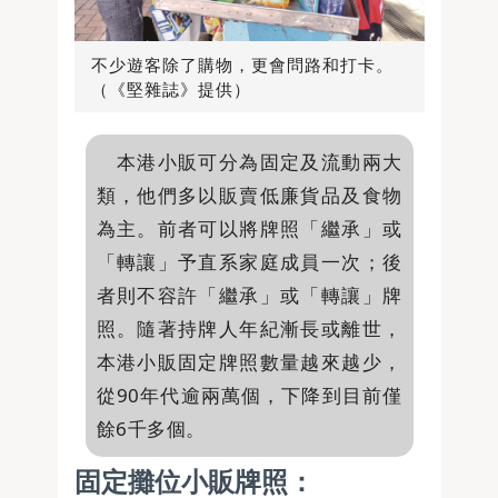
不少遊客除了購物，更會問路和打卡。
（《堅雜誌》提供）
本港小販可分為固定及流動兩大
類，他們多以販賣低廉貨品及食物
為主。前者可以將牌照「繼承」或
「轉讓」予直系家庭成員一次；後
者則不容許「繼承」或「轉讓」牌
照。隨著持牌人年紀漸長或離世，
本港小販固定牌照數量越來越少，
從90年代逾兩萬個，下降到目前僅
餘6千多個。
固定攤位小販牌照：