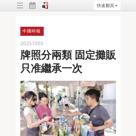
快速翻頁
ggle
vigation
中國時報
20251003
・
牌照分兩類 固定攤販
只准繼承一次