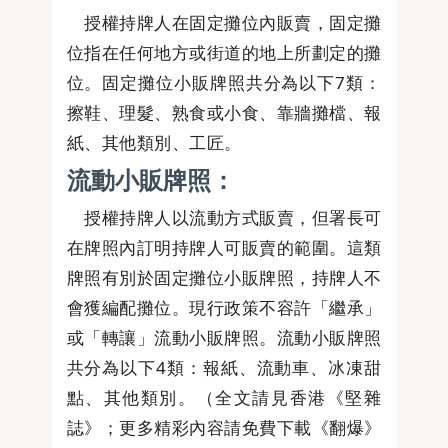
授權持牌人在固定攤位內販賣，固定攤
位指在任何地方或街道的地上所劃定的攤
位。固定攤位小販牌照共分為以下7類：
擦鞋、理髮、熟食或小食、靠牆攤檔、報
紙、其他類別、工匠。
流動小販牌照：
授權持牌人以流動方式販賣，但署長可
在牌照內訂明持牌人可販賣的範圍。這類
牌照有別於固定攤位小販牌照，持牌人不
會獲編配攤位。現行政策不容許「繼承」
或「轉讓」流動小販牌照。流動小販牌照
共分為以下4類：報紙、流動車、冰凍甜
點、其他類別。（全文請見香港《堅雜
誌》；更多精彩內容請免費下載《翻爆》