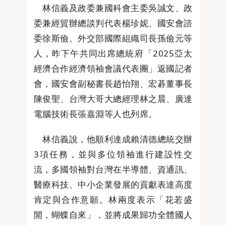
林信義及政委兼國科會主委吳誠文、政
委兼經貿辦總談判代表楊珍妮、國安會諮
委徐斯儉、外交部國際組織司長孫儉元等
人，昨下午共同出席總統府「2025亞太
經濟合作經濟領袖會議代表團」返國記者
會，國安會副秘書長趙怡翔、宏碁董事長
陳俊聖、台灣大哥大總經理林之晨、廣達
電腦技術長張嘉淵等人也列席。
林信義說，他順利達成賴清德總統交辦
3項任務，並與多位領袖進行建設性交
流，多國領袖對台灣在半導體、資通訊、
醫療科技、中小企業發展的貢獻表達高度
肯定與合作意願。林兩度表示「花若盛
開，蝴蝶自來」，並將成果歸功全體國人