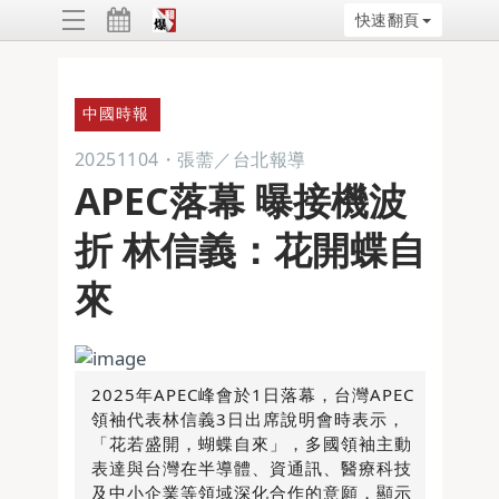
快速翻頁
ggle
vigation
中國時報
20251104
・
張薷／台北報導
APEC落幕 曝接機波
折 林信義：花開蝶自
來
2025年APEC峰會於1日落幕，台灣APEC
領袖代表林信義3日出席說明會時表示，
「花若盛開，蝴蝶自來」，多國領袖主動
表達與台灣在半導體、資通訊、醫療科技
及中小企業等領域深化合作的意願，顯示