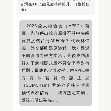
台灣在APEC能見度持續提升。（鄧博仁
攝）
2025亞太經合會（APEC）落
幕，先前傳出韓方原擬不派中央級
官員接機台灣APEC領袖代表林信
義，外交部昨還原過程，我方透過
不同管道向韓方接洽，最後成功讓
韓方了解相關規畫不符合平等對待
原則，最終也促成改變，由APEC韓
方資深官員會議主席
（SOMChair）尹盛渼迎接台灣領
袖代表林信義，「我方堅定立場，
讓韓方做出妥協」。