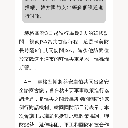
揮權、韓方國防支出等多個議題進
行討論。
赫格塞斯3日起進行為期2天的韓國訪
問，視察JSA為其首個行程，這是韓美防
長時隔8年共同訪問JSA。隨後他訪問位
於京畿道平澤市的駐韓美軍基地「韓福瑞
斯營」。
4日，赫格塞斯將與安圭伯共同出席安
全諮商會議，旨在就主要軍事政策進行協
調溝通，是韓美之間最高級別的國防領域
例行對話機制。韓國國防部日前表示，本
次會議正式議題包括對北韓政策協調、聯
防態勢、延伸嚇阻、軍工和國防科技合作