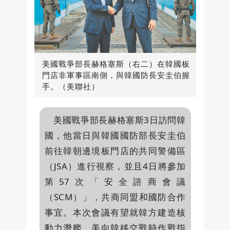
美國戰爭部長赫格塞斯（右二）在韓國板
門店非軍事區南側，與韓國防長安圭伯握
手。（美聯社）
美國戰爭部長赫格塞斯3日訪問韓
國，他當日與韓國國防部長安圭伯
前往韓朝邊境板門店的共同警備區
（JSA）進行視察，並且4日將參加
第57次「安全諮商會議
（SCM）」，共商同盟和國防合作
事宜。本次會議有望就韓方建造核
動力潛艦、美向韓移交戰時作戰指