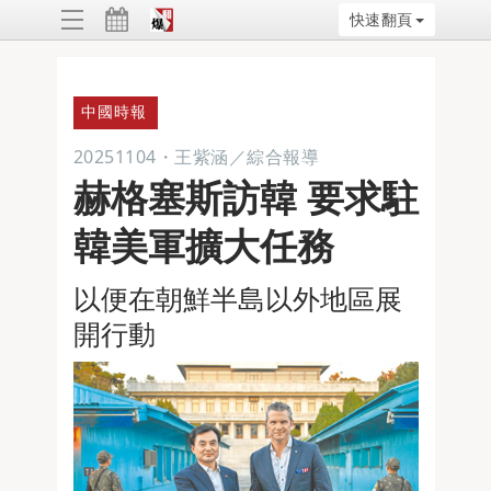
快速翻頁
ggle
vigation
中國時報
20251104
・
王紫涵／綜合報導
赫格塞斯訪韓 要求駐
韓美軍擴大任務
以便在朝鮮半島以外地區展
開行動