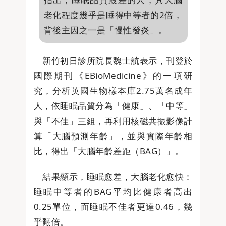
老化程度幾乎是睡得中等者的2倍，
背後主因之一是「慢性發炎」。
新竹初日診所院長魏士航表示，刊登於
國際期刊《EBioMedicine》的一項研
究，分析英國生物樣本庫2.75萬名成年
人，依睡眠品質分為「健康」、「中等」
與「不佳」三組，再利用核磁共振影像計
算「大腦預測年齡」，並與實際年齡相
比，得出「大腦年齡差距（BAG）」。
結果顯示，睡眠愈差，大腦老化愈快：
睡眠中等者的BAG平均比健康者高出
0.25單位，而睡眠不佳者更達0.46，幾
乎翻倍。