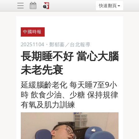
快速翻頁
ggle
vigation
中國時報
20251104
・
鄭郁蓁／台北報導
長期睡不好 當心大腦
未老先衰
延緩腦齡老化 每天睡7至9小
時 飲食少油、少糖 保持規律
有氧及肌力訓練