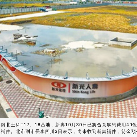
腳北士科T17、18基地，新壽10月30日已將合意解約費用4
補件。北市副市長李四川3日表示，尚未收到新壽補件，待金額