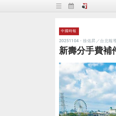
中國時報
20251104
・
徐佑昇／台北報
新壽分手費補