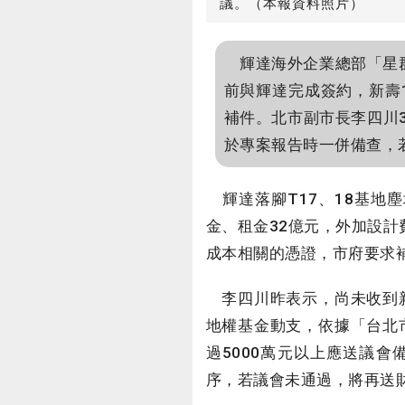
議。（本報資料照片）
輝達海外企業總部「星群
前與輝達完成簽約，新壽
補件。北市副市長李四川
於專案報告時一併備查，
輝達落腳T17、18基地
金、租金32億元，外加設計
成本相關的憑證，市府要求
李四川昨表示，尚未收到新
地權基金動支，依據「台北
過5000萬元以上應送議
序，若議會未通過，將再送