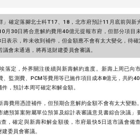
」確定落腳北士科T17、18，北市府預計11月底前與新
10月30日將合意解約費用40億元提報市府，但部分項目
3日表示，昨未收到補件，但金額應不會有太大變化，待確
若議會未通過，將再送財建委員會審議。
塵埃落定，外界關注後續與新壽解約進度。新壽上周已向
費、監測費、PCM等費用等已施作項目成本8億元，共約4
補件，預計本周可確定和解金額。
壽費用憑證補件，但預期合意解約金額不會有太大變動
市總預算案附屬單位預算及綜計表審議意見書綜合決議」
會備查，確定與新壽和解金額後，市府最快5日送市議會備
財建委員會審議。