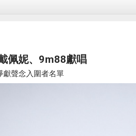
戴佩妮、9m88獻唱
淨獻聲念入圍者名單