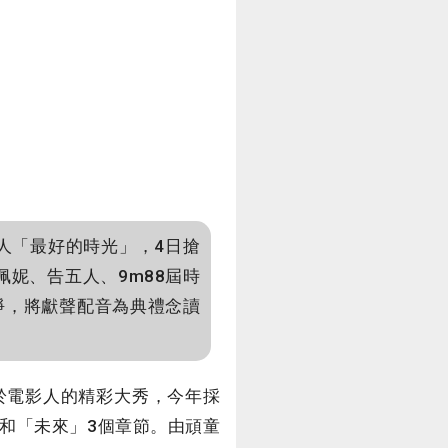
人「最好的時光」，4日搶
佩妮、告五人、9m88屆時
淨，將獻聲配音為典禮念讀
於電影人的精彩大秀，今年採
和「未來」3個章節。由頑童