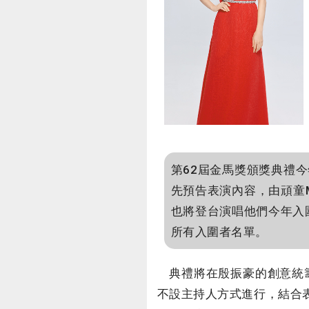
第62屆金馬獎頒獎典禮
先預告表演內容，由頑童M
也將登台演唱他們今年入
所有入圍者名單。
典禮將在殷振豪的創意統籌
不設主持人方式進行，結合