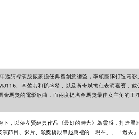
今年邀請導演殷振豪擔任典禮創意總監，率領團隊打造電影
J116、李竺芯和孫盛希，以及黃奇斌擔任表演嘉賓，戴
圍金馬獎的電影歌曲，而兩度提名金馬獎最佳女主角的王
下，以侯孝賢經典作品《最好的時光》為靈感，打造屬
表演節目、影片、頒獎橋段串起典禮的「現在」、「過去」