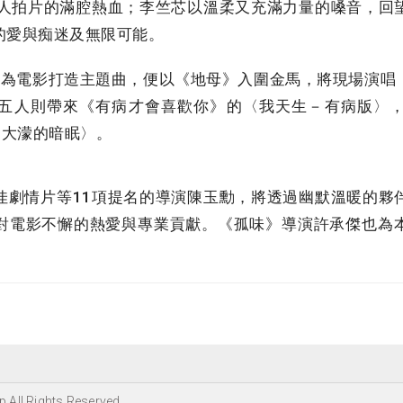
電影人拍片的滿腔熱血；李竺芯以溫柔又充滿力量的嗓音，回
的愛與痴迷及無限可能。
為電影打造主題曲，便以《地母》入圍金馬，將現場演唱
五人則帶來《有病才會喜歡你》的〈我天生－有病版〉
〈大濛的暗眠〉。
劇情片等11項提名的導演陳玉勳，將透過幽默溫暖的夥
對電影不懈的熱愛與專業貢獻。《孤味》導演許承傑也為
 All Rights Reserved.