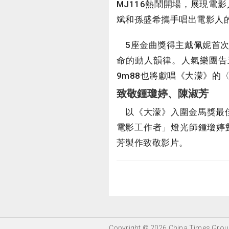
MJ116熱鬧開場，展現
斌和孫盛希攜手唱出電影人
5座金曲獎得主戴佩妮首次
命的動人韻律。人氣樂團告
9m88也將獻唱《大濛》的
致敬鍾瓊婷、陳淑芳
以《大濛》入圍金馬獎最佳
電影工作者」燈光師鍾瓊婷
芳製作致敬影片。
Copyright © 2026 China Times Group