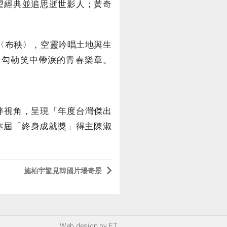
望經典並追思逝世影人；黃奇
〈布秧〉，空靈吟唱土地與生
，勾勒笑中帶淚的青春樂章。
伴視角，呈現「年度台灣傑出
本屆「終身成就獎」得主陳淑
施柏宇驚見韓國片場奇景
Web design by
FT
.