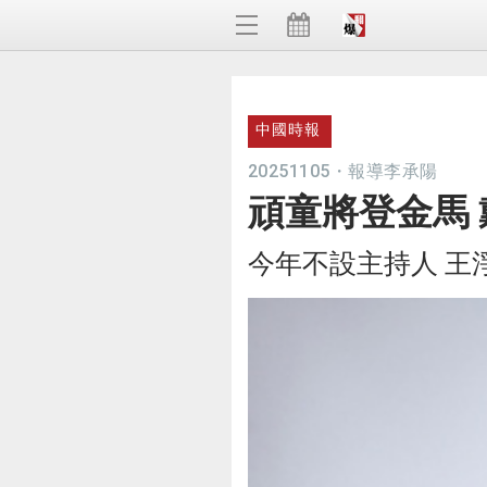
中國時報
20251105
・
報導李承陽
頑童將登金馬 
今年不設主持人 王