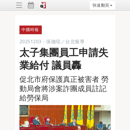
快速翻頁
ggle
vigation
中國時報
20251203
・
張珈瑄／台北報導
太子集團員工申請失
業給付 議員轟
促北市府保護真正被害者 勞
動局會將涉案詐團成員註記
給勞保局