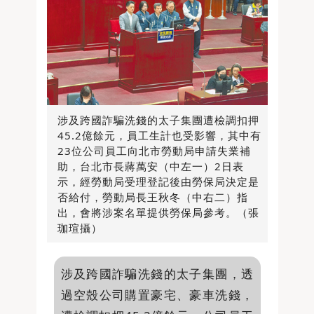
涉及跨國詐騙洗錢的太子集團遭檢調扣押
45.2億餘元，員工生計也受影響，其中有
23位公司員工向北市勞動局申請失業補
助，台北市長蔣萬安（中左一）2日表
示，經勞動局受理登記後由勞保局決定是
否給付，勞動局長王秋冬（中右二）指
出，會將涉案名單提供勞保局參考。（張
珈瑄攝）
涉及跨國詐騙洗錢的太子集團，透
過空殼公司購置豪宅、豪車洗錢，