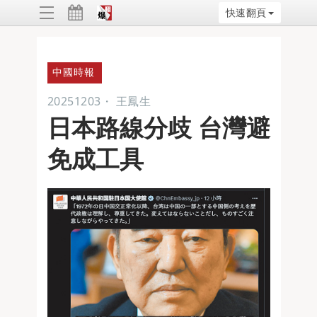
快速翻頁
ggle
vigation
中國時報
20251203
・
王鳳生
日本路線分歧 台灣避
免成工具