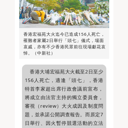
香港宏福苑大火迄今已造成156人死亡，
罹難者家屬2日舉行「頭七」儀式，場面
哀戚，亦有不少香港民眾前往現場獻花哀
悼。（中新社）
香港大埔宏福苑大火截至2日至少
156人死亡，適逢「頭七」，香港
特首李家超出席行政會議前宣布，
將成立由法官主持的獨立委員會，
審視（review）大火成因及制度問
題，並承諾公開調查報告。而原定7
日舉行、因火暫停競選活動的立法