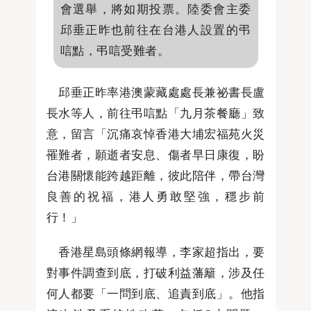
會選舉，將如期投票。陸委會主委
邱垂正昨也前往在台港人設置的弔
唁點，弔唁受難者。
邱垂正昨率港澳蒙藏處處長兼祕書長盧
長水等人，前往弔唁點「九月茶餐廳」致
意，留言「沉痛哀悼香港大埔宏福苑火災
罹難者，願逝者安息、傷者早日康復，盼
台港關懷能跨越距離，彼此陪伴，帶台灣
良善的祝福，港人勇敢堅強，穩步前
行！」
香港星島頭條網報導，李家超指出，要
對事件調查到底，打破利益藩籬，涉及任
何人都要「一問到底、追責到底」。他指