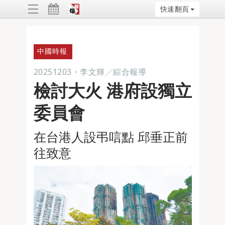
快速翻頁
ggle
vigation
中國時報
20251203
・
李文輝╱綜合報導
檢討大火 港府設獨立
委員會
在台港人設弔唁點 邱垂正前
往致意