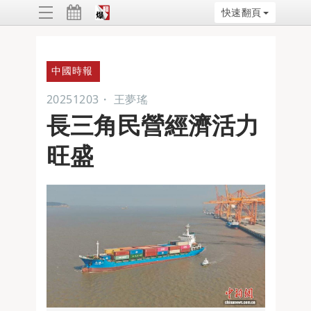
快速翻頁
ggle
vigation
中國時報
20251203
・
王夢瑤
長三角民營經濟活力
旺盛