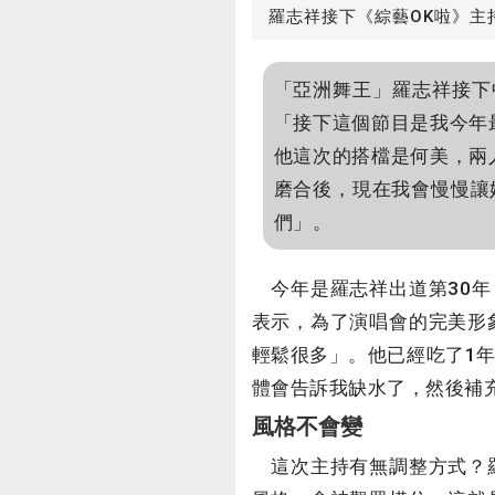
羅志祥接下《綜藝OK啦》主
「亞洲舞王」羅志祥接下
「接下這個節目是我今年
他這次的搭檔是何美，兩
磨合後，現在我會慢慢讓
們」。
今年是羅志祥出道第30年，
表示，為了演唱會的完美形
輕鬆很多」。他已經吃了1
體會告訴我缺水了，然後補
風格不會變
這次主持有無調整方式？羅