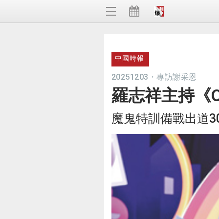
中國時報
20251203
・
專訪謝采恩
羅志祥主持《
魔鬼特訓備戰出道3