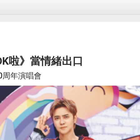
OK啦》當情緒出口
0周年演唱會