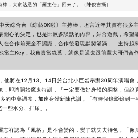
持棒，大家熟悉的「羅主任」回來了。（陳俊吉攝）
中天綜合台《綜藝OK啦》主持棒，坦言近年其實有很多
最開心的決定，也是比較多談話的內容，結合遊戲，希望
人在合作前完全不認識，合作後發現默契滿滿，「主持起
她當主Key，我負責當綠葉，就像是過去跟前輩大哥們合
他將在12月13、14日於台北小巨蛋舉辦30周年演唱
象，即將開始魔鬼特訓，「一定要做好身體的調整，但說
年多的中藥調養，加速身體新陳代謝，「有時候錄影錄到一
充一些水分、排尿」。
志祥認為「風格」是不會變的，變了就失去特色，「像