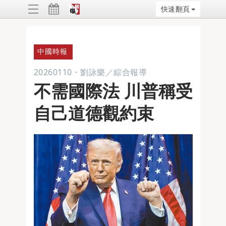
快速翻頁
ggle
vigation
中國時報
20260110
・
劉詠樂／綜合報導
不需國際法 川普稱受
自己道德觀約束