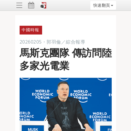
快速翻頁
ggle
vigation
中國時報
20260205
・
郭羽倫／綜合報導
馬斯克團隊 傳訪問陸
多家光電業