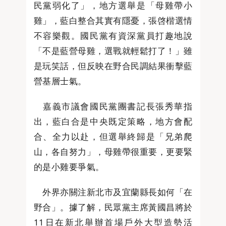
民黨弱化了」，地方選舉是「母雞帶小
雞」，藍白整合其實有隱憂，張啓楷選情
不容樂觀。國民黨有資深黨員打趣地說
「不是藍營母雞，選戰就輕鬆打了！」雖
是玩笑話，但反映在野合民調結果衝擊藍
營基層士氣。
嘉義市議會國民黨團書記長張秀華指
出，藍白合是中央既定策略，地方會配
合、全力以赴，但選舉終歸是「兄弟爬
山，各自努力」，母雞帶很重要，更要緊
的是小雞要爭氣。
外界亦關注新北市及宜蘭縣長如何「在
野合」。據了解，民眾黨主席黃國昌將於
11日在新北舉辦首場戶外大型造勢活