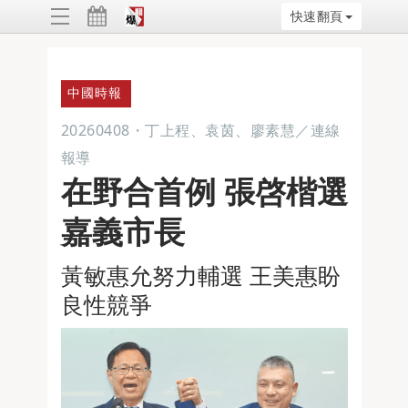
快速翻頁
ggle
vigation
中國時報
20260408
・
丁上程、袁茵、廖素慧／連線
報導
在野合首例 張啓楷選
嘉義市長
黃敏惠允努力輔選 王美惠盼
良性競爭