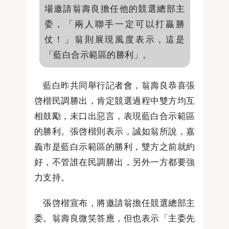
場邀請翁壽良擔任他的競選總部主
委，「兩人聯手一定可以打贏勝
仗！」翁則展現風度表示，這是
「藍白合示範區的勝利」。
藍白昨共同舉行記者會，翁壽良恭喜張
啓楷民調勝出，肯定競選過程中雙方均互
相鼓勵，未口出惡言，表現藍白合示範區
的勝利。張啓楷則表示，誠如翁所說，嘉
義市是藍白示範區的勝利，雙方之前就約
好，不管誰在民調勝出，另外一方都要強
力支持。
張啓楷宣布，將邀請翁擔任競選總部主
委。翁壽良微笑答應，但也表示「主委先