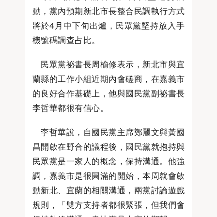
動，黨內預期新北市長整合民調執行方式
將於4月中下旬出爐，民眾黨堅持放入手
機號碼調查占比。
民眾黨祕書長周榆修表示，新北市與宜
蘭縣的工作小組近期內會磋商，在嘉義市
的良好合作基礎上，他與國民黨副祕書長
李哲華都很有信心。
李哲華說，自國民黨主席鄭麗文與黃國
昌開啟在野合的議程後，國民黨就抱持與
民眾黨是一家人的概念，保持溝通。他強
調，嘉義市是很圓滿的開始，本周就會啟
動新北、宜蘭的相關溝通，兩黨討論遊戲
規則，「雙方支持者都很緊張，但我們會