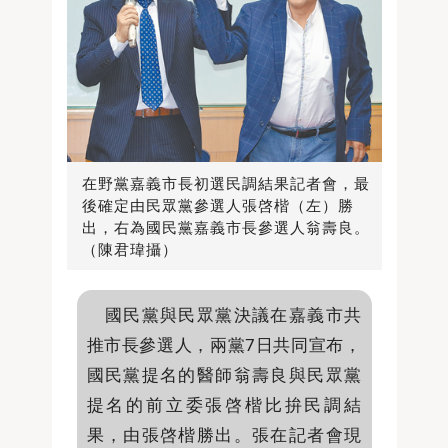
在野黨嘉義市長初選民調結果記者會，最
後確定由民眾黨參選人張啓楷（左）勝
出，右為國民黨嘉義市長參選人翁壽良。
（陳君瑋攝）
國民黨與民眾黨決議在嘉義市共
推市長參選人，兩黨7日共同宣布，
國民黨提名的醫師翁壽良與民眾黨
提名的前立委張啓楷比拚民調結
果，由張啓楷勝出。張在記者會現