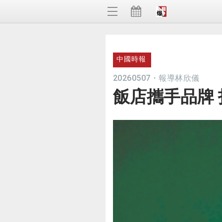
中國時報
20260507
・
報導林欣儀
飯店攜手品牌