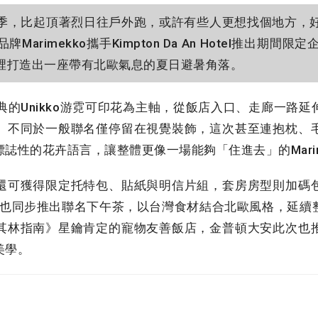
，比起頂著烈日往戶外跑，或許有些人更想找個地方，
rimekko攜手Kimpton Da An Hotel推出期間限定
市裡打造出一座帶有北歐氣息的夏日避暑角落。
o經典的Unikko游霓可印花為主軸，從飯店入口、走廊一路
。不同於一般聯名僅停留在視覺裝飾，這次甚至連抱枕、
誌性的花卉語言，讓整體更像一場能夠「住進去」的Marim
可獲得限定托特包、貼紙與明信片組，套房房型則加碼
rnist也同步推出聯名下午茶，以台灣食材結合北歐風格，
其林指南》星鑰肯定的寵物友善飯店，金普頓大安此次也
美學。