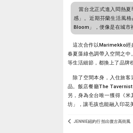
當台北正式進入悶熱夏季
感」。近期芬蘭生活風格品牌Ma
Bloom」，便像是在城
這次合作以Marimekk
春夏藻綠色調帶入空間之中
等生活細節，都換上了品牌標
除了空間本身，入住旅客還
品。飯店餐廳The Tave
另，身為全台唯一獲得《米
坊」，讓毛孩也能融入印花
JENNIE紐約行 拍出復古高街風