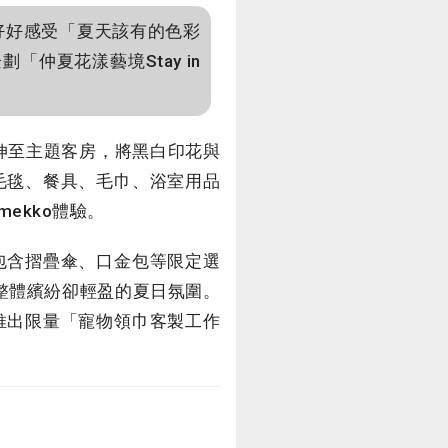
好好感受「夏天該有的色彩
企劃「仲夏花漾藝境Stay in
延伸至主題客房，將黑白印花與
毛毯、餐具、毛巾、浴室用品
ekko體驗。
包含摺疊傘、口金包等限定選
延續整體繽紛卻輕盈的夏日氛圍。
推出限量「寵物領巾客製工作