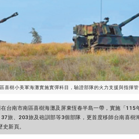
南區喜樹小美軍海灘實施實彈科目，驗證部隊的火力支援與指揮
在台南市南區喜樹海灘及屏東恆春半島一帶，實施「115
37旅、203旅及砲訓部等3個部隊，更首度移師台南喜
歷史新頁。