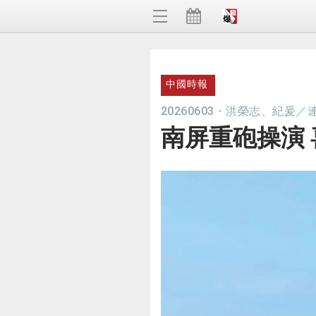
中國時報
20260603
・
洪榮志、紀爰／
南屏重砲操演