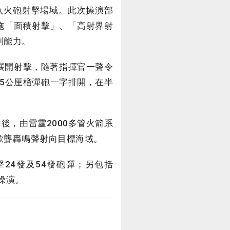
入火砲射擊場域。此次操演部
實施「面積射擊」、「高射界射
制能力。
先展開射擊，隨著指揮官一聲令
05公厘榴彈砲一字排開，在半
，由雷霆2000多管火箭系
欲聾轟鳴聲射向目標海域。
24發及54發砲彈；另包括
與操演。