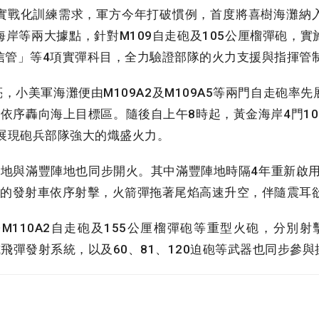
戰化訓練需求，軍方今年打破慣例，首度將喜樹海灘納
岸等兩大據點，針對M109自走砲及105公厘榴彈砲，
信管」等4項實彈科目，全力驗證部隊的火力支援與指揮管
，小美軍海灘便由M109A2及M109A5等兩門自走砲率
依序轟向海上目標區。隨後自上午8時起，黃金海岸4門1
，展現砲兵部隊強大的熾盛火力。
地與滿豐陣地也同步開火。其中滿豐陣地時隔4年重新啟用後
彈的發射車依序射擊，火箭彈拖著尾焰高速升空，伴隨震耳
110A2自走砲及155公厘榴彈砲等重型火砲，分別射擊
A2拖式飛彈發射系統，以及60、81、120迫砲等武器也同步參