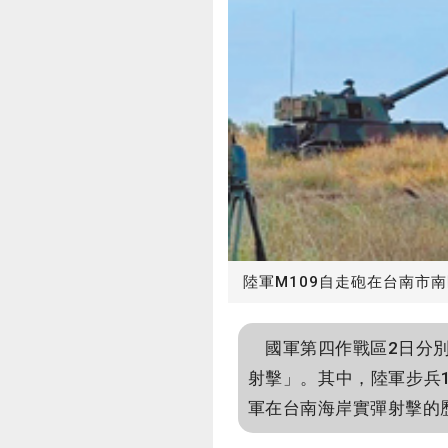
陸軍M109自走砲在台南市
國軍第四作戰區2日分別
射擊」。其中，陸軍步兵1
軍在台南海岸實彈射擊的