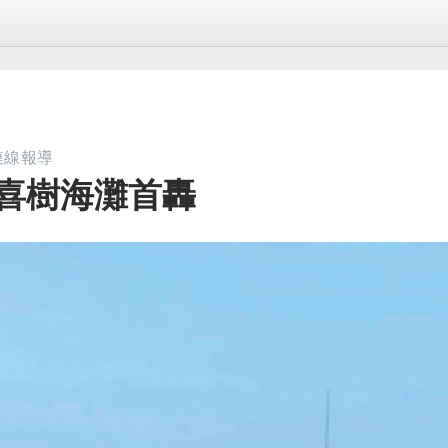
連線報導
 喜樹海灘首轟