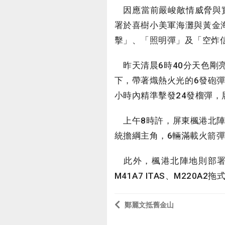
因應當前嚴峻敵情威脅與實
署於喜樹小美軍海灘與黃金海
擊」、「照明彈」及「空炸
昨天清晨6時40分天色剛亮
下，帶著熾熱火光的6發砲彈
小時內精準擊發24發榴彈
上午8時許，屏東楓港北陣
統擔綱主角，6輛滿載火箭
此外，楓港北陣地則部署M
M41A7 ITAS、M220
鄭麗文抵舊金山