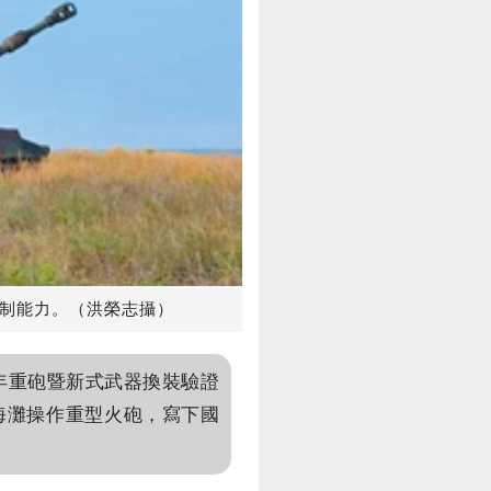
管制能力。（洪榮志攝）
年重砲暨新式武器換裝驗證
樹海灘操作重型火砲，寫下國