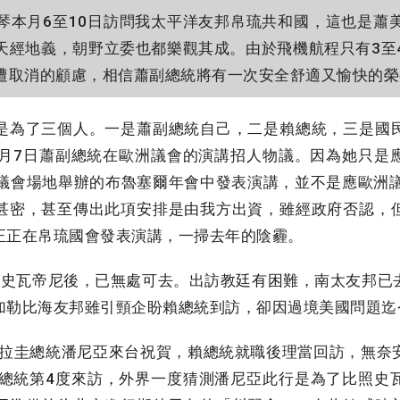
本月6至10日訪問我太平洋友邦帛琉共和國，這也是蕭
天經地義，朝野立委也都樂觀其成。由於飛機航程只有3至
遭取消的顧慮，相信蕭副總統將有一次安全舒適又愉快的榮
為了三個人。一是蕭副總統自己，二是賴總統，三是國
1月7日蕭副總統在歐洲議會的演講招人物議。因為她只是
洲議會場地舉辦的布魯塞爾年會中發表演講，並不是應歐洲議
甚密，甚至傳出此項安排是由我方出資，雖經政府否認，
正正在帛琉國會發表演講，一掃去年的陰霾。
史瓦帝尼後，已無處可去。出訪教廷有困難，南太友邦已
加勒比海友邦雖引頸企盼賴總統到訪，卻因過境美國問題迄
巴拉圭總統潘尼亞來台祝賀，賴總統就職後理當回訪，無奈
亞總統第4度來訪，外界一度猜測潘尼亞此行是為了比照史