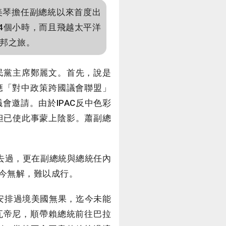
美琴擔任副總統以來首度出
4個小時，而且飛越太平洋
邦之旅。
民黨主席鄭麗文。首先，說是
應「對中政策跨國議會聯盟」
會邀請。由於IPAC反中色彩
但已使此事蒙上陰影。蕭副總
去過，更在副總統與總統任內
今無解，難以成行。
安排過境美國無果，迄今未能
瓦帝尼，順帶賴總統前往巴拉