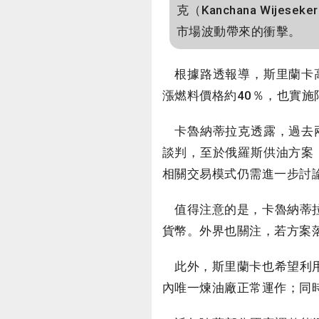
克（Kanchana Wi
市場波動帶來的衝擊。
根據路透報導，斯里蘭卡高
漲燃料價格約40％，也實
卡魯納蒂拉克透露，過去兩
談判，至於俄羅斯供油方案
相關交易模式仍需進一步討
值得注意的是，卡魯納蒂拉
貨幣。外界也關注，若方案
此外，斯里蘭卡也希望利用
內唯一煉油廠正常運作；同