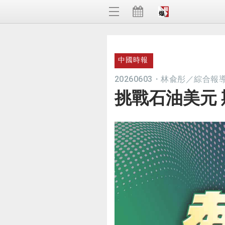
中國時報
20260603
・
林兪彤／綜合報
挑戰石油美元