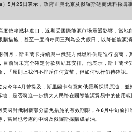
jesekera）5月25日表示，政府正與北京及俄羅斯磋商燃料
度依賴燃料進口，近期受國際能源市場震盪影響，當地
施限購措施，甚至一度將每周三列為公共假日，以降低能源
個月，斯里蘭卡持續與中俄雙方就燃料供應進行協商，
，目前尚未完全確定付款與結算安排。他表示，斯里蘭卡
論，「原則上我們不排斥任何貨幣，但如何執行仍待確認。
克今年4月曾提及，斯里蘭卡有意向俄羅斯採購原油，並
落地，是否將進一步擴大人民幣在國際能源貿易中的使用範
美國對俄制裁部分豁免措施的有效期限，在6月中旬前推
時，當局也考慮向中國及俄羅斯採購成品油。