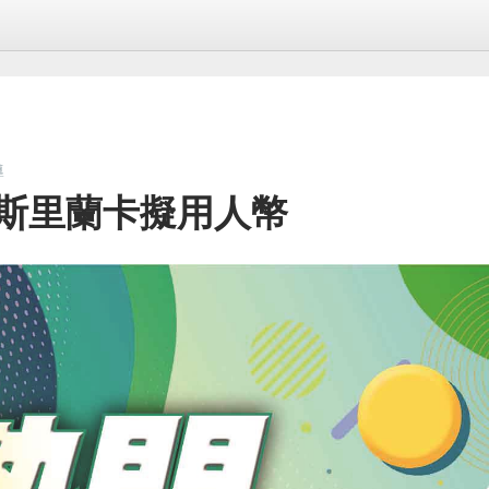
導
 斯里蘭卡擬用人幣