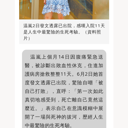
温嵐2日發文透露已出院，感嘆入院11天
是人生中最驚險的生死考驗。（資料照
片）
温嵐上個月14日因腹痛緊急送
醫，被診斷出敗血性休克，住進加
護病房搶救整整11天。6月2日她首
度發文透露已出院，驚險自嘲「被
自己打敗」，直呼：「第一次如此
真切地感受到，死亡離自己竟然這
麼近。」表示自己在意識模糊中展
開了一場與死神的拔河，歷經人生
中最驚險的生死考驗。