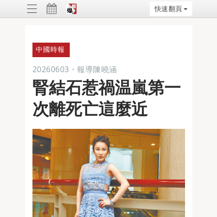
快速翻頁
ggle
vigation
中國時報
20260603
・
報導陳曉涵
腎結石惹禍温嵐第一
次離死亡這麼近