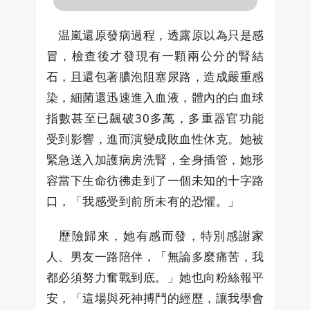
温嵐還原發病過程，透露原以為只是感
冒，檢查後才發現有一顆兩公分的腎結
石，且還包著膿泡阻塞尿路，造成嚴重感
染，細菌還迅速進入血液，體內的白血球
指數甚至已飆破30多萬，多重器官功能
受到影響，進而演變成敗血性休克。她被
緊急送入加護病房洗腎，全身插管，她形
容當下生命彷彿走到了一個未知的十字路
口，「我感受到前所未有的恐懼。」
歷險歸來，她有感而發，特別感謝家
人、男友一路陪伴，「無論多麼痛苦，我
都必須努力奮戰到底。」她也向粉絲報平
安，「這場與死神搏鬥的經歷，讓我學會