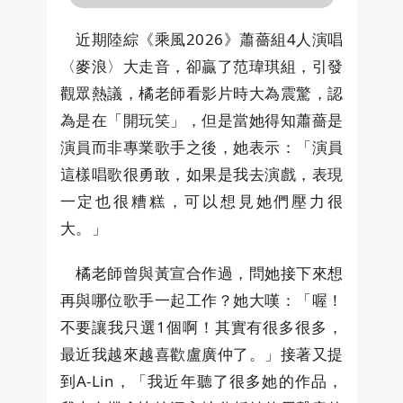
近期陸綜《乘風2026》蕭薔組4人演唱
〈麥浪〉大走音，卻贏了范瑋琪組，引發
觀眾熱議，橘老師看影片時大為震驚，認
為是在「開玩笑」，但是當她得知蕭薔是
演員而非專業歌手之後，她表示：「演員
這樣唱歌很勇敢，如果是我去演戲，表現
一定也很糟糕，可以想見她們壓力很
大。」
橘老師曾與黃宣合作過，問她接下來想
再與哪位歌手一起工作？她大嘆：「喔！
不要讓我只選1個啊！其實有很多很多，
最近我越來越喜歡盧廣仲了。」接著又提
到A-Lin，「我近年聽了很多她的作品，