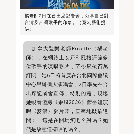
橘老師2日在台出席記者會，分享自己對
台灣及台灣歌手的印象。（寬宏藝術提
供）
加拿大聲樂老師Rozette（橘老
師），在網路上以犀利風格評論多
位歌手的演唱影片，至今累積百萬
訂閱，她6日將首度在台北國際會議
中心舉辦個人演唱會，2日率先在台
出席記者會宣傳，特別的是，現場
她觀看陸綜《乘風2026》蕭薔組演
唱〈麥浪〉影片時，直率地皺眉追
問：「這是在開玩笑吧？對嗎？她
們是故意這樣唱的嗎？」