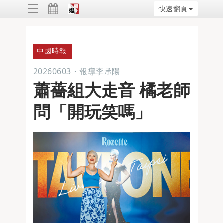
快速翻頁
ggle
vigation
中國時報
20260603
・
報導李承陽
蕭薔組大走音 橘老師
問「開玩笑嗎」