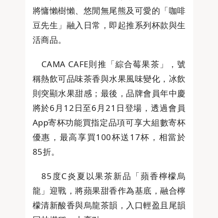
將慵懶樹懶、悠閒無尾熊及可愛的「咖啡
豆先生」融入日常，即起推系列杯款與生
活商品。
CAMA CAFE則推「綜合莓果茶」，號
稱熱飲可品味茶香與水果風味變化，冰飲
則突顯水果甜感；最後，品牌會員年中慶
將於6月12日至6月21日登場，透過會員
App寄杯功能買指定品項可享大組數寄杯
優惠，最高享買100杯送17杯，相當於
85折。
85度C炎夏以果茶新品「蘋香檸檬烏
龍」迎戰，將蘋果甜香作為基底，融合檸
檬清新酸香與烏龍茶韻，入口輕盈且尾韻