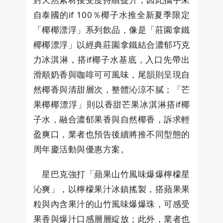
自泰國的if 100％椰子水推全新夏季限定
「椰椰漂浮」系列飲品，像是「莊園拿鐵
椰椰漂浮」以經典莊園拿鐵結合濃郁巧克
力冰淇淋，搭if椰子水基底，入口先帶出
滑順奶香與咖啡可可風味，尾韻則呈現自
然椰香與清甜層次，整體沁涼不膩；「芒
果椰椰漂浮」則以香甜芒果冰淇淋搭if椰
子水，融合濃郁果香與自然椰香，訴求輕
盈爽口，業者也預告後續將推不同型態的
周年慶活動與優惠方案。
星巴克強打「蘋果山竹風味爆爆檸檬星
沁爽」，以檸檬果汁冰鎮搖製，搭蘋果果
粒與內含果汁的山竹風味爆爆珠，可感受
果香與爆汁口感層層綻放；此外，業者也