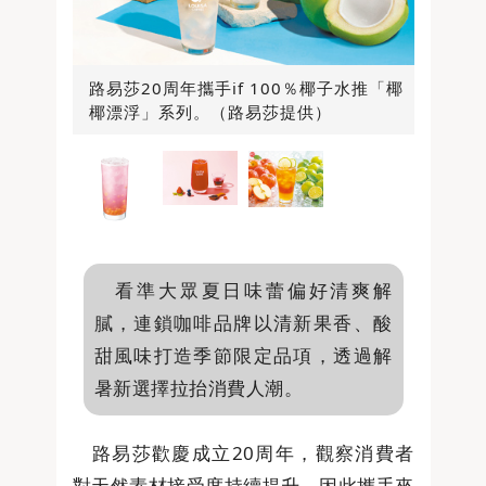
路易莎20周年攜手if 100％椰子水推「椰
椰漂浮」系列。（路易莎提供）
看準大眾夏日味蕾偏好清爽解
膩，連鎖咖啡品牌以清新果香、酸
甜風味打造季節限定品項，透過解
暑新選擇拉抬消費人潮。
路易莎歡慶成立20周年，觀察消費者
對天然素材接受度持續提升，因此攜手來