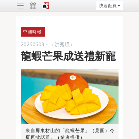
快速翻頁
ggle
vigation
中國時報
20260603
・
（洪秀瑛）
龍蝦芒果成送禮新寵
來自屏東枋山的「龍蝦芒果」（見圖）今
夏再掀話題。（業者提供）