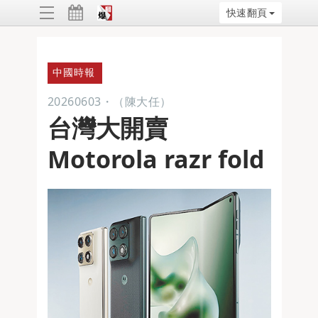
快速翻頁
ggle
vigation
中國時報
20260603
・
（陳大任）
台灣大開賣
Motorola razr fold