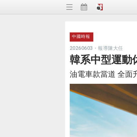
中國時報
20260603
・
報導陳大任
韓系中型運動
油電車款當道 全面