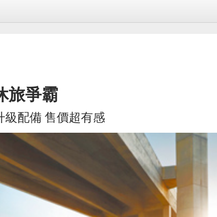
休旅爭霸
升級配備 售價超有感