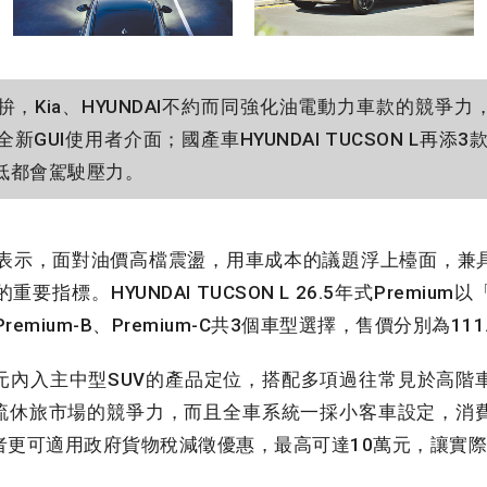
ia、HYUNDAI不約而同強化油電動力車款的競爭力，進口車
GUI使用者介面；國產車HYUNDAI TUCSON L再添3款
低都會駕駛壓力。
實業表示，面對油價高檔震盪，用車成本的議題浮上檯面，兼
指標。HYUNDAI TUCSON L 26.5年式Premi
remium-B、Premium-C共3個車型選擇，售價分別為111.
20萬元內入主中型SUV的產品定位，搭配多項過往常見於高
在主流休旅市場的競爭力，而且全車系統一採小客車設定，
者更可適用政府貨物稅減徵優惠，最高可達10萬元，讓實