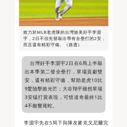
效力於MLB老虎隊的台灣旅美好手李灝
宇，2日不但先發敲出帶有全壘打的2安，
而且還有精彩守備。（路透）
台灣好手李灝宇2日在6局上半敲
出本季第二發全壘打，單場貢獻雙
安，還有精彩守備，幫助老虎10比
9驚險擊敗光芒；大谷翔平雖然單場
3安猛打賞表現，可惜道奇最終1比
4不敵響尾蛇。
李灝宇先在5局下與隊友麥克戈尼爾完