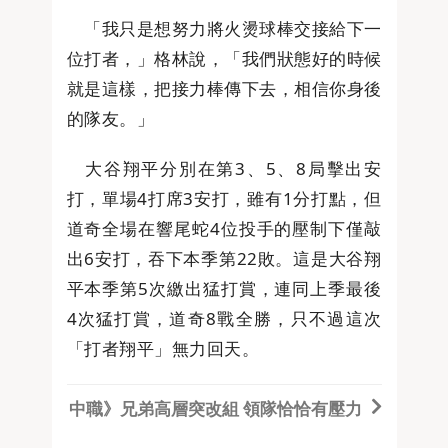
「我只是想努力將火燙球棒交接給下一
位打者，」格林說，「我們狀態好的時候
就是這樣，把接力棒傳下去，相信你身後
的隊友。」
大谷翔平分別在第3、5、8局擊出安
打，單場4打席3安打，雖有1分打點，但
道奇全場在響尾蛇4位投手的壓制下僅敲
出6安打，吞下本季第22敗。這是大谷翔
平本季第5次繳出猛打賞，連同上季最後
4次猛打賞，道奇8戰全勝，只不過這次
「打者翔平」無力回天。
中職》兄弟高層突改組 領隊恰恰有壓力