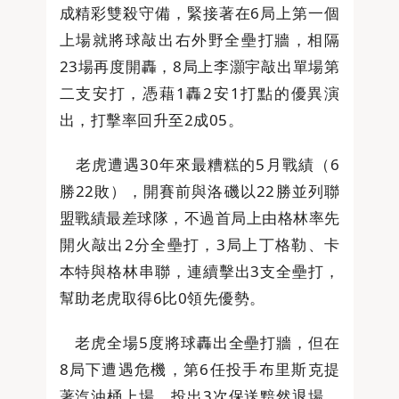
成精彩雙殺守備，緊接著在6局上第一個
上場就將球敲出右外野全壘打牆，相隔
23場再度開轟，8局上李灝宇敲出單場第
二支安打，憑藉1轟2安1打點的優異演
出，打擊率回升至2成05。
老虎遭遇30年來最糟糕的5月戰績（6
勝22敗），開賽前與洛磯以22勝並列聯
盟戰績最差球隊，不過首局上由格林率先
開火敲出2分全壘打，3局上丁格勒、卡
本特與格林串聯，連續擊出3支全壘打，
幫助老虎取得6比0領先優勢。
老虎全場5度將球轟出全壘打牆，但在
8局下遭遇危機，第6任投手布里斯克提
著汽油桶上場，投出3次保送黯然退場，