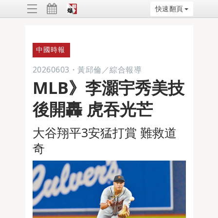
快速翻頁
ggle
vigation
中國時報
20260603
・
黃邱倫／綜合報導
MLB》李灝宇秀美技
後開轟 虎吞光芒
大谷翔平3安猛打賞 難救道
奇