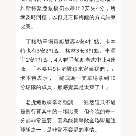
維斯特緊急救援仍被敲出2安失4分，所
幸及時回穩，以再見三振梅薩的方式結束
比賽。
丁格勒單場貢獻雙轟4安4打點、卡本
特也有3安2打點、格林3安3打點、李灝
宇2安1打點，4人聯手幫助老虎中止4連
敗。「不要用5月的戰績來定義我們，」
卡本特表示，「能成為一支單場拿到10
分球隊的成員，那感覺真是太爽了！」
老虎總教練辛奇強調，「雖然這只不過
是例行賽其中的一場比賽，但今晚的每一
分都非常重要，因為能夠擊敗全聯盟最強
球隊之一，是非常不容易的事情。」